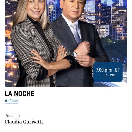
7:00 p.m. ET
Lun - Vie
LA NOCHE
L
Análisis
No
Presenta:
Pr
Claudia Gurisatti
Id