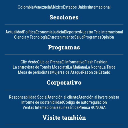
Colombia
Venezuela
México
Estados Unidos
Internacional
Secciones
Actualidad
Política
Economía
Judicial
Deportes
Nuestra Tele Internacional
Ciencia y Tecnología
Entretenimiento
Salud
Programas
Opinión
Programas
Clic Verde
Club de Prensa
El Informativo
Flash Fashion
La entrevista de Tomás Mosciatti
La Mañana
La Noche
La Tarde
Mesa de periodistas
Mujeres de Ataque
Razón de Estado
Corporativo
Responsabilidad Social
Atención al cliente
Atención al inversionista
Informe de sostenibilidad
Código de autorregulación
Ventas Internacionales
Línea Ética
Prensa RCN
OBA
Visite también