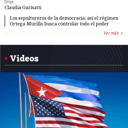
Dirige:
Dir
Claudia Gurisatti
Id
Los sepultureros de la democracia: así el régimen
Ortega-Murillo busca controlar todo el poder
Ver más
Item
1
of
5
Videos