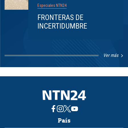
Especiales NTN24
FRONTERAS DE
INCERTIDUMBRE
Ver más
Item
1
of
8
País