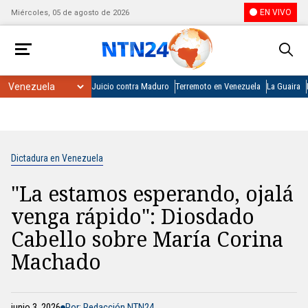
EN VIVO
Miércoles, 05 de agosto de 2026
Juicio contra Maduro
Terremoto en Venezuela
La Guaira
Dictadura en Venezuela
"La estamos esperando, ojalá
venga rápido": Diosdado
Cabello sobre María Corina
Machado
junio 3, 2026
Por: Redacción NTN24