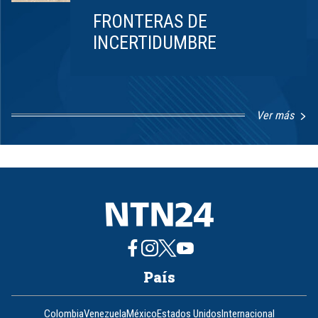
FRONTERAS DE
INCERTIDUMBRE
Ver más
Item
1
of
8
País
Colombia
Venezuela
México
Estados Unidos
Internacional