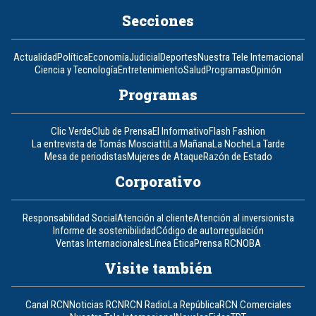
Secciones
Actualidad
Política
Economía
Judicial
Deportes
Nuestra Tele Internacional
Ciencia y Tecnología
Entretenimiento
Salud
Programas
Opinión
Programas
Clic Verde
Club de Prensa
El Informativo
Flash Fashion
La entrevista de Tomás Mosciatti
La Mañana
La Noche
La Tarde
Mesa de periodistas
Mujeres de Ataque
Razón de Estado
Corporativo
Responsabilidad Social
Atención al cliente
Atención al inversionista
Informe de sostenibilidad
Código de autorregulación
Ventas Internacionales
Línea Ética
Prensa RCN
OBA
Visite también
Canal RCN
Noticias RCN
RCN Radio
La República
RCN Comerciales