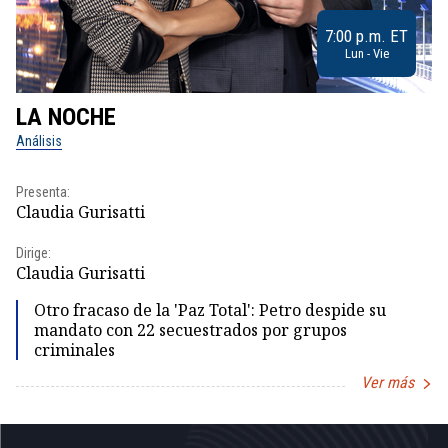
7:00 p.m. ET
Lun - Vie
LA NOCHE
L
Análisis
No
Presenta:
Pr
Claudia Gurisatti
Id
Dirige:
Dir
Claudia Gurisatti
Id
Otro fracaso de la 'Paz Total': Petro despide su
mandato con 22 secuestrados por grupos
criminales
Ver más
Item
1
of