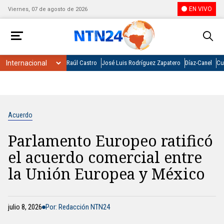
EN VIVO
Viernes, 07 de agosto de 2026
Raúl Castro
José Luis Rodríguez Zapatero
Díaz-Canel
Cu
Acuerdo
Parlamento Europeo ratificó
el acuerdo comercial entre
la Unión Europea y México
julio 8, 2026
Por: Redacción NTN24