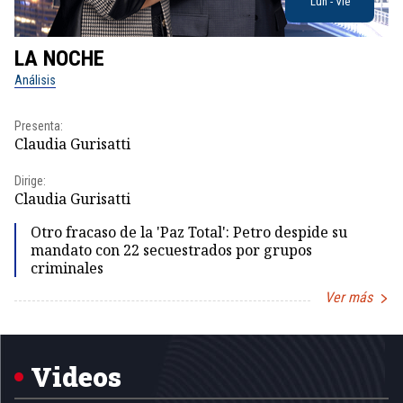
Lun - Vie
LA NOCHE
L
Análisis
No
Presenta:
Pr
Claudia Gurisatti
Id
Dirige:
Dir
Claudia Gurisatti
Id
Otro fracaso de la 'Paz Total': Petro despide su
mandato con 22 secuestrados por grupos
criminales
Ver más
Item
1
of
5
Videos