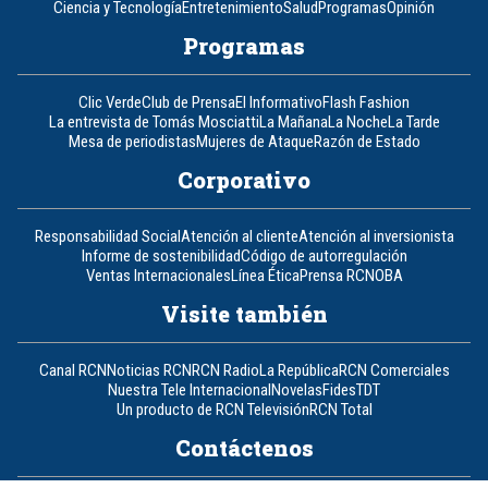
Ciencia y Tecnología
Entretenimiento
Salud
Programas
Opinión
Programas
Clic Verde
Club de Prensa
El Informativo
Flash Fashion
La entrevista de Tomás Mosciatti
La Mañana
La Noche
La Tarde
Mesa de periodistas
Mujeres de Ataque
Razón de Estado
Corporativo
Responsabilidad Social
Atención al cliente
Atención al inversionista
Informe de sostenibilidad
Código de autorregulación
Ventas Internacionales
Línea Ética
Prensa RCN
OBA
Visite también
Canal RCN
Noticias RCN
RCN Radio
La República
RCN Comerciales
Nuestra Tele Internacional
Novelas
Fides
TDT
Un producto de RCN Televisión
RCN Total
Contáctenos