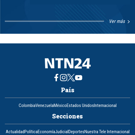
Ver más
Item
1
of
8
País
Colombia
Venezuela
México
Estados Unidos
Internacional
Secciones
Actualidad
Política
Economía
Judicial
Deportes
Nuestra Tele Internacional