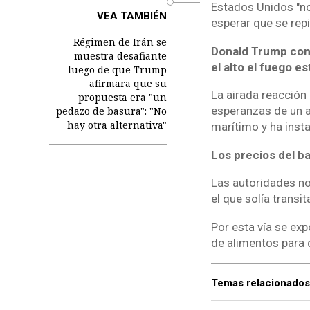
Estados Unidos "no
VEA TAMBIÉN
esperar que se repi
Régimen de Irán se
Donald Trump cons
muestra desafiante
el alto el fuego es
luego de que Trump
afirmara que su
La airada reacción 
propuesta era "un
esperanzas de un a
pedazo de basura": "No
hay otra alternativa"
marítimo y ha inst
Los precios del b
Las autoridades no
el que solía transi
Por esta vía se exp
de alimentos para 
Temas relacionados