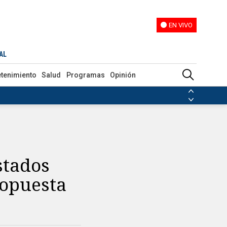
EN VIVO
EN VIVO
AL
etenimiento
Salud
Programas
Opinión
ias de las FARC
ezuela
Nicolás Maduro
Disidencias de las FARC
 en Venezuela
Nicolás Maduro
stados
ropuesta