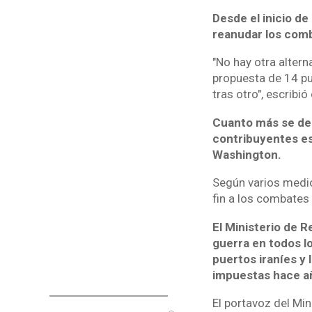
Desde el inicio d
reanudar los comb
"No hay otra altern
propuesta de 14 pu
tras otro", escribi
Cuanto más se de
contribuyentes es
Washington.
Según varios medio
fin a los combates
El Ministerio de R
guerra en todos lo
puertos iraníes y 
impuestas hace a
El portavoz del Mini
o