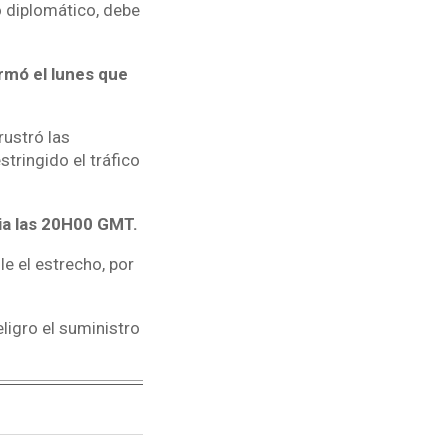
o diplomático, debe
rmó el lunes que
rustró las
tringido el tráfico
cia las 20H00 GMT.
e el estrecho, por
eligro el suministro