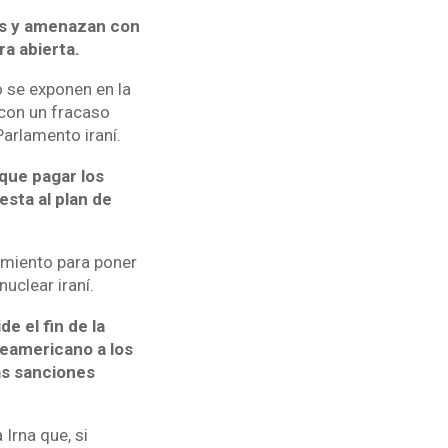
nes y amenazan con
a abierta.
o se exponen en la
 con un fracaso
Parlamento iraní.
que pagar los
sta al plan de
imiento para poner
uclear iraní.
e el fin de la
teamericano a los
las sanciones
 Irna que, si