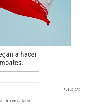
iegan a hacer
ombates.
uentra en estado