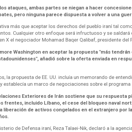
e los ataques, ambas partes se niegan a hacer concesio
ates, pero ninguna parece dispuesta a volver a una guerr
ativa más que aceptar los derechos del pueblo iraní tal com
ntos. Cualquier otro enfoque será infructuoso y se saldará
ó en X el negociador Mohamad Baqer Qalibaf, presidente del 
more Washington en aceptar la propuesta "más tendrán 
tadounidenses", añadió sobre la oferta enviada en respue
s, la propuesta de EE. UU. incluía un memorando de entend
 y establecía un marco de negociaciones sobre el programa n
elaciones Exteriores de Irán sostiene que su respuesta pid
s frentes, incluido Líbano, el cese del bloqueo naval nor
la liberación de activos congelados en el extranjero por 
ños.
sterio de Defensa iraní, Reza Talaei-Nik, declaró a la agencia