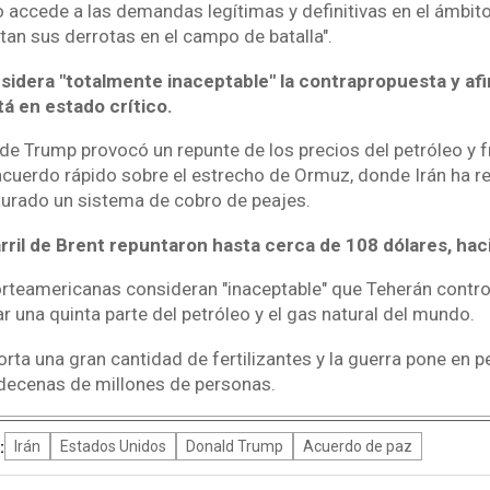
 accede a las demandas legítimas y definitivas en el ámbit
tan sus derrotas en el campo de batalla".
idera "totalmente inaceptable" la contrapropuesta y afi
tá en estado crítico.
de Trump provocó un repunte de los precios del petróleo y f
cuerdo rápido sobre el estrecho de Ormuz, donde Irán ha res
aurado un sistema de cobro de peajes.
arril de Brent repuntaron hasta cerca de 108 dólares, ha
rteamericanas consideran "inaceptable" que Teherán control
tar una quinta parte del petróleo y el gas natural del mundo.
orta una gran cantidad de fertilizantes y la guerra pone en p
decenas de millones de personas.
:
Irán
Estados Unidos
Donald Trump
Acuerdo de paz