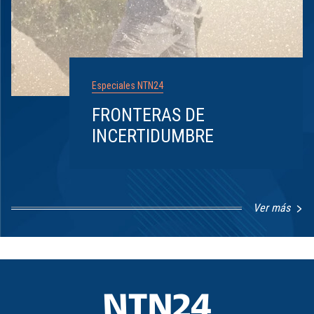
Especiales NTN24
FRONTERAS DE
INCERTIDUMBRE
Ver más
Item
1
of
8