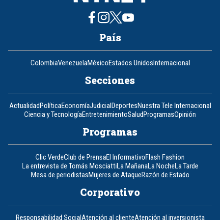
País
Colombia
Venezuela
México
Estados Unidos
Internacional
Secciones
Actualidad
Política
Economía
Judicial
Deportes
Nuestra Tele Internacional
Ciencia y Tecnología
Entretenimiento
Salud
Programas
Opinión
Programas
Clic Verde
Club de Prensa
El Informativo
Flash Fashion
La entrevista de Tomás Mosciatti
La Mañana
La Noche
La Tarde
Mesa de periodistas
Mujeres de Ataque
Razón de Estado
Corporativo
Responsabilidad Social
Atención al cliente
Atención al inversionista