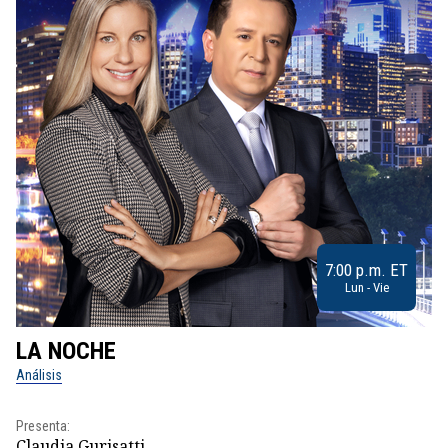
7:00 p.m. ET
Lun - Vie
LA NOCHE
L
Análisis
No
Presenta:
Pr
Claudia Gurisatti
Id