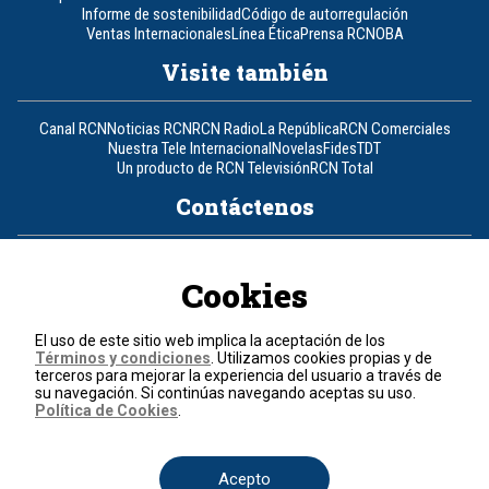
Informe de sostenibilidad
Código de autorregulación
Ventas Internacionales
Línea Ética
Prensa RCN
OBA
Visite también
Canal RCN
Noticias RCN
RCN Radio
La República
RCN Comerciales
Nuestra Tele Internacional
Novelas
Fides
TDT
Un producto de RCN Televisión
RCN Total
Contáctenos
Teléfono
+57 (601) 426 92 92
Cookies
Política de datos personales
Política de cookies
El uso de este sitio web implica la aceptación de los
Términos y condiciones
Términos y condiciones
. Utilizamos cookies propias y de
terceros para mejorar la experiencia del usuario a través de
su navegación. Si continúas navegando aceptas su uso.
© 2026, RCN Medios.
Política de Cookies
.
Todos los derechos reservados.
Organización Ardila Lülle - www.oal.com.co
Acepto