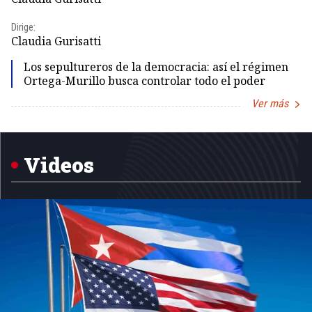
Dirige:
Dir
Claudia Gurisatti
Id
Los sepultureros de la democracia: así el régimen
Ortega-Murillo busca controlar todo el poder
Ver más
Item
1
of
5
Videos