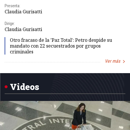
Presenta:
Pr
Claudia Gurisatti
Id
Dirige:
Dir
Claudia Gurisatti
Id
Otro fracaso de la 'Paz Total': Petro despide su
mandato con 22 secuestrados por grupos
criminales
Ver más
Item
1
of
5
Videos