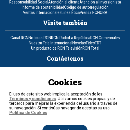
Responsabilidad Social
Atención al cliente
Atención al inversionista
Informe de sostenibilidad
Código de autorregulación
Ventas Internacionales
Línea Ética
Prensa RCN
OBA
Visite también
Canal RCN
Noticias RCN
RCN Radio
La República
RCN Comerciales
Nuestra Tele Internacional
Novelas
Fides
TDT
Un producto de RCN Televisión
RCN Total
Contáctenos
Teléfono
+57 (601) 426 92 92
Cookies
Política de datos personales
Política de cookies
El uso de este sitio web implica la aceptación de los
Términos y condiciones
Términos y condiciones
. Utilizamos cookies propias y de
terceros para mejorar la experiencia del usuario a través de
su navegación. Si continúas navegando aceptas su uso.
© 2026, RCN Medios.
Política de Cookies
.
Todos los derechos reservados.
Organización Ardila Lülle - www.oal.com.co