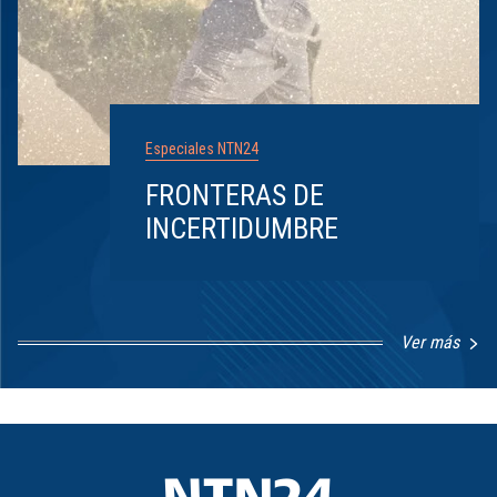
Especiales NTN24
FRONTERAS DE
INCERTIDUMBRE
Ver más
Item
1
of
8