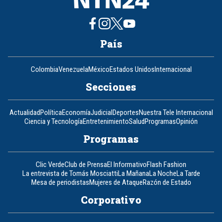
País
Colombia
Venezuela
México
Estados Unidos
Internacional
Secciones
Actualidad
Política
Economía
Judicial
Deportes
Nuestra Tele Internacional
Ciencia y Tecnología
Entretenimiento
Salud
Programas
Opinión
Programas
Clic Verde
Club de Prensa
El Informativo
Flash Fashion
La entrevista de Tomás Mosciatti
La Mañana
La Noche
La Tarde
Mesa de periodistas
Mujeres de Ataque
Razón de Estado
Corporativo