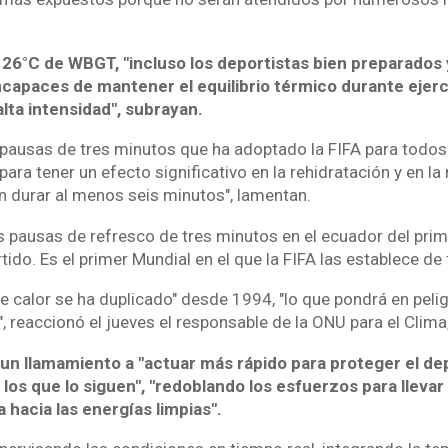
 26°C de WBGT, "incluso los deportistas bien preparados 
ncapaces de mantener el equilibrio térmico durante ejerc
lta intensidad", subrayan.
s pausas de tres minutos que ha adoptado la FIFA para todos
ra tener un efecto significativo en la rehidratación y en la 
an durar al menos seis minutos", lamentan.
s pausas de refresco de tres minutos en el ecuador del pri
ido. Es el primer Mundial en el que la FIFA las establece de
de calor se ha duplicado" desde 1994, "lo que pondrá en peli
", reaccionó el jueves el responsable de la ONU para el Clima,
ó un llamamiento a "actuar más rápido para proteger el d
os que lo siguen", "redoblando los esfuerzos para llevar
a hacia las energías limpias".