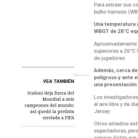
Para extraer sus co
bulbo húmedo (WBG
Una temperatura 
WBGT de 28°C equ
Aproximadamente un
superiores a 26°C 
de jugadores.
Además, cerca de 
o
peligroso y ante e
VEA TAMBIÉN
una presentación 
Scaloni deja fuera del
Los investigadores 
Mundial a seis
al aire libre y de 
campeones del mundo:
Jersey.
así quedó la prelista
enviada a FIFA
Otros estadios est
espectadores, pero
exterior. Están aú