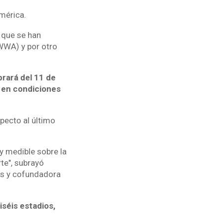
mérica.
 que se han
WWA) y por otro
rará del 11 de
e en condiciones
pecto al último
y medible sobre la
te", subrayó
res y cofundadora
iséis estadios,