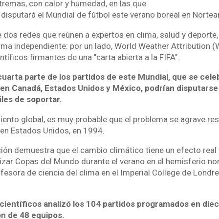
remas, con calor y humedad, en las que
 disputará el Mundial de fútbol este verano boreal en Nortea
e dos redes que reúnen a expertos en clima, salud y deporte,
ma independiente: por un lado, World Weather Attribution (
ntíficos firmantes de una "carta abierta a la FIFA".
arta parte de los partidos de este Mundial, que se celeb
io en Canadá, Estados Unidos y México, podrían disputars
iles de soportar.
iento global, es muy probable que el problema se agrave res
en Estados Unidos, en 1994.
ción demuestra que el cambio climático tiene un efecto real 
nizar Copas del Mundo durante el verano en el hemisferio nor
ofesora de ciencia del clima en el Imperial College de Lond
científicos analizó los 104 partidos programados en diec
ón de 48 equipos.