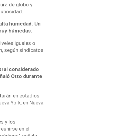
tura de globo y
nubosidad.
alta humedad. Un
 muy húmedas.
iveles iguales o
n, según sindicatos
bral considerado
eñaló Otto durante
utarán en estadios
Nueva York, en Nueva
s y los
eunirse en el
médicos", señala