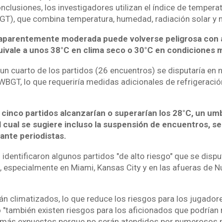
nclusiones, los investigadores utilizan el índice de tempera
T), que combina temperatura, humedad, radiación solar y 
aparentemente moderada puede volverse peligrosa con 
ivale a unos 38°C en clima seco o 30°C en condiciones
 cuarto de los partidos (26 encuentros) se disputaría en n
WBGT, lo que requeriría medidas adicionales de refrigeració
cinco partidos alcanzarían o superarían los 28°C, un um
l cual se sugiere incluso la suspensión de encuentros, s
ante periodistas.
identificaron algunos partidos "de alto riesgo" que se disp
día, especialmente en Miami, Kansas City y en las afueras de 
án climatizados, lo que reduce los riesgos para los jugadore
 "también existen riesgos para los aficionados que podrían r
n más expuestos porque no serán atendidos por numerosos 