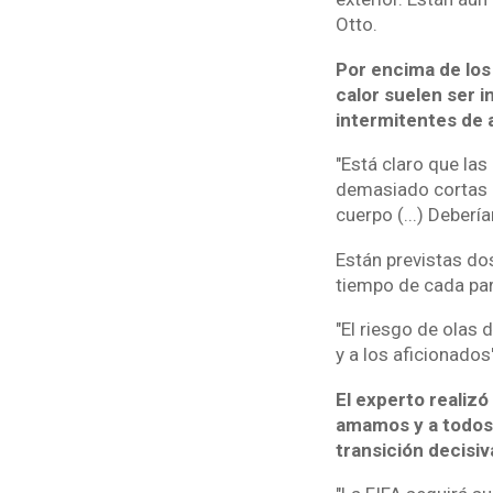
Otto.
Por encima de los
calor suelen ser i
intermitentes de a
"Está claro que la
demasiado cortas pa
cuerpo (...) Deberí
Están previstas do
tiempo de cada part
"El riesgo de olas 
y a los aficionados
El experto realiz
amamos y a todos l
transición decisiv