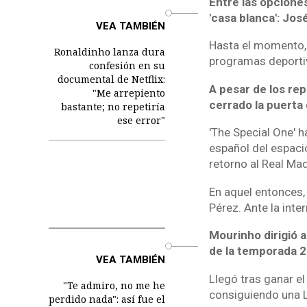
Entre las opciones
o
'casa blanca': Jo
VEA TAMBIÉN
Hasta el momento, 
Ronaldinho lanza dura
programas deporti
confesión en su
documental de Netflix:
A pesar de los rep
"Me arrepiento
cerrado la puerta
bastante; no repetiría
ese error"
'The Special One' 
español del espacio
retorno al Real Mad
En aquel entonces, 
Pérez. Ante la inte
Mourinho dirigió 
o
de la temporada 
VEA TAMBIÉN
Llegó tras ganar el
"Te admiro, no me he
consiguiendo una L
perdido nada": así fue el