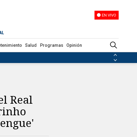
EN VIVO
EN VIVO
adro 'merengue'
AL
etenimiento
Salud
Programas
Opinión
ias de las FARC
ezuela
Nicolás Maduro
Disidencias de las FARC
 en Venezuela
Nicolás Maduro
el Real
rinho
rengue'