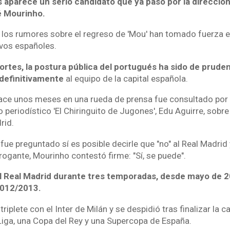
 aparece un serio candidato que ya pasó por la dirección
sé Mourinho.
los rumores sobre el regreso de 'Mou' han tomado fuerza en
vos españoles.
ortes, la postura pública del portugués ha sido de prude
 definitivamente
al equipo de la capital española.
hace unos meses en una rueda de prensa fue consultado por 
 periodístico 'El Chiringuito de Jugones', Edu Aguirre, sobre
rid.
fue preguntado sí es posible decirle que "no" al Real Madrid 
rrogante, Mourinho contestó firme: "Sí, se puede".
al Real Madrid durante tres temporadas, desde mayo de 20
2012/2013.
 triplete con el Inter de Milán y se despidió tras finalizar l
iga, una Copa del Rey y una Supercopa de España.