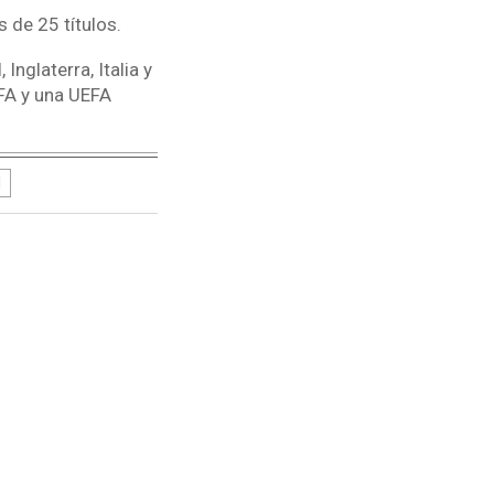
 de 25 títulos.
nglaterra, Italia y
FA y una UEFA
l