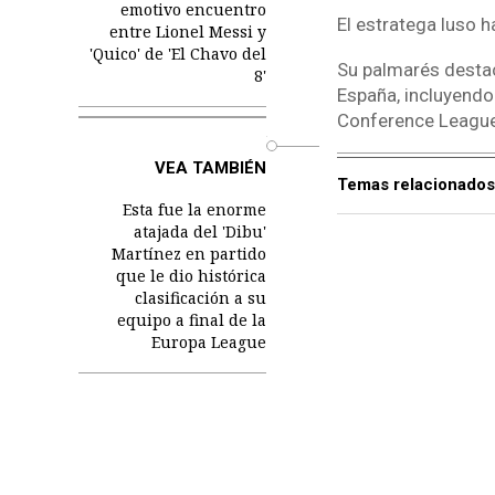
emotivo encuentro
El estratega luso 
entre Lionel Messi y
'Quico' de 'El Chavo del
Su palmarés destaca
8'
España, incluyend
Conference League
o
VEA TAMBIÉN
Temas relacionados
Esta fue la enorme
atajada del 'Dibu'
Martínez en partido
que le dio histórica
clasificación a su
equipo a final de la
Europa League