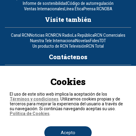
Informe de sostenibilidad
Código de autorregulación
Ventas Internacionales
Línea Ética
Prensa RCN
OBA
Visite también
Canal RCN
Noticias RCN
RCN Radio
La República
RCN Comerciales
Nuestra Tele Internacional
Novelas
Fides
TDT
Un producto de RCN Televisión
RCN Total
Contáctenos
Teléfono
+57 (601) 426 92 92
Cookies
Política de datos personales
Política de cookies
El uso de este sitio web implica la aceptación de los
Términos y condiciones
Términos y condiciones
. Utilizamos cookies propias y de
terceros para mejorar la experiencia del usuario a través de
su navegación. Si continúas navegando aceptas su uso.
© 2026, RCN Medios.
Política de Cookies
.
Todos los derechos reservados.
Organización Ardila Lülle - www.oal.com.co
Acepto