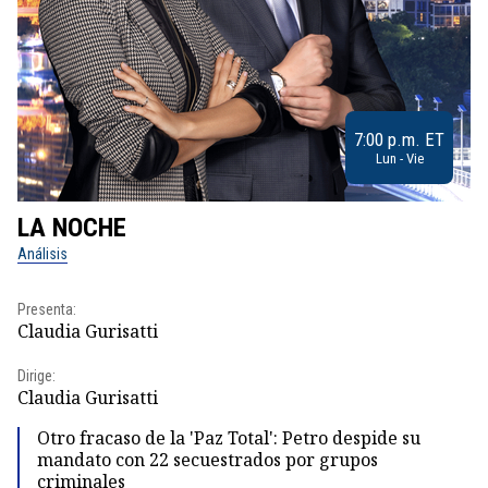
7:00 p.m. ET
Lun - Vie
LA NOCHE
L
Análisis
No
Presenta:
Pr
Claudia Gurisatti
Id
Dirige:
Dir
Claudia Gurisatti
Id
Otro fracaso de la 'Paz Total': Petro despide su
mandato con 22 secuestrados por grupos
criminales