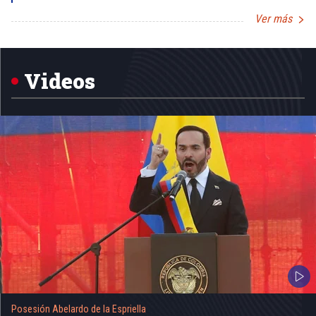
Ver más
Item
1
of
5
Videos
Posesión Abelardo de la Espriella