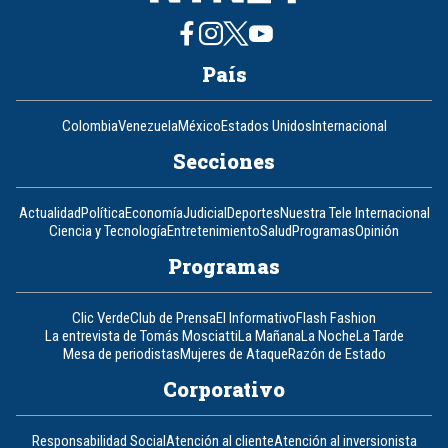
País
Colombia
Venezuela
México
Estados Unidos
Internacional
Secciones
Actualidad
Política
Economía
Judicial
Deportes
Nuestra Tele Internacional
Ciencia y Tecnología
Entretenimiento
Salud
Programas
Opinión
Programas
Clic Verde
Club de Prensa
El Informativo
Flash Fashion
La entrevista de Tomás Mosciatti
La Mañana
La Noche
La Tarde
Mesa de periodistas
Mujeres de Ataque
Razón de Estado
Corporativo
Responsabilidad Social
Atención al cliente
Atención al inversionista