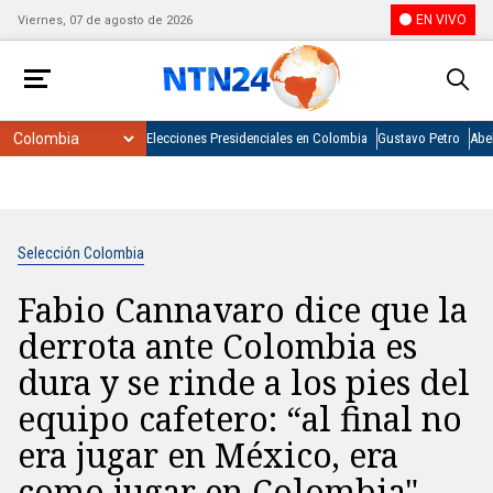
EN VIVO
Viernes, 07 de agosto de 2026
Elecciones Presidenciales en Colombia
Gustavo Petro
Abel
Selección Colombia
Fabio Cannavaro dice que la
derrota ante Colombia es
dura y se rinde a los pies del
equipo cafetero: “al final no
era jugar en México, era
como jugar en Colombia".