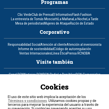
Programas
Clic Verde
Club de Prensa
El Informativo
Flash Fashion
La entrevista de Tomás Mosciatti
La Mañana
La Noche
La Tarde
Mesa de periodistas
Mujeres de Ataque
Razón de Estado
Corporativo
Responsabilidad Social
Atención al cliente
Atención al inversionista
Informe de sostenibilidad
Código de autorregulación
Ventas Internacionales
Línea Ética
Prensa RCN
OBA
Visite también
Canal RCN
Noticias RCN
RCN Radio
La República
RCN Comerciales
Nuestra Tele Internacional
Novelas
Fides
TDT
Un producto de RCN Televisión
RCN Total
Cookies
Contáctenos
El uso de este sitio web implica la aceptación de los
Términos y condiciones
. Utilizamos cookies propias y de
Teléfono
+57 (601) 426 92 92
terceros para mejorar la experiencia del usuario a través de
su navegación. Si continúas navegando aceptas su uso.