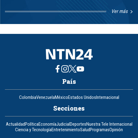
Ver más
Item
1
of
8
País
Colombia
Venezuela
México
Estados Unidos
Internacional
Secciones
Actualidad
Política
Economía
Judicial
Deportes
Nuestra Tele Internacional
Ciencia y Tecnología
Entretenimiento
Salud
Programas
Opinión