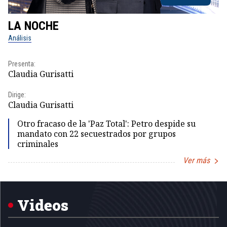
LA NOCHE
L
Análisis
No
Presenta:
Pr
Claudia Gurisatti
Id
Dirige:
Dir
Claudia Gurisatti
Id
Otro fracaso de la 'Paz Total': Petro despide su
mandato con 22 secuestrados por grupos
criminales
Ver más
Item
1
of
5
Videos