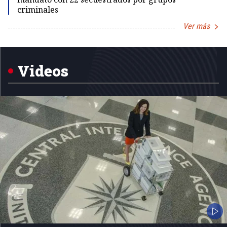
criminales
Ver más
Item
1
of
5
Videos