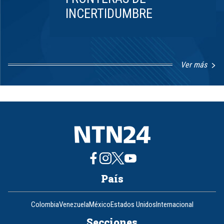
INCERTIDUMBRE
Ver más
Item
1
of
8
País
Colombia
Venezuela
México
Estados Unidos
Internacional
Secciones