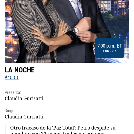
7:00 p.m. ET
Lun - Vie
LA NOCHE
L
Análisis
No
Presenta:
Pr
Claudia Gurisatti
Id
Dirige:
Dir
Claudia Gurisatti
Id
Otro fracaso de la 'Paz Total': Petro despide su
mandato con 22 secuestrados por grupos