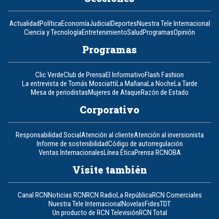
Actualidad
Política
Economía
Judicial
Deportes
Nuestra Tele Internacional
Ciencia y Tecnología
Entretenimiento
Salud
Programas
Opinión
Programas
Clic Verde
Club de Prensa
El Informativo
Flash Fashion
La entrevista de Tomás Mosciatti
La Mañana
La Noche
La Tarde
Mesa de periodistas
Mujeres de Ataque
Razón de Estado
Corporativo
Responsabilidad Social
Atención al cliente
Atención al inversionista
Informe de sostenibilidad
Código de autorregulación
Ventas Internacionales
Línea Ética
Prensa RCN
OBA
Visite también
Canal RCN
Noticias RCN
RCN Radio
La República
RCN Comerciales
Nuestra Tele Internacional
Novelas
Fides
TDT
Un producto de RCN Televisión
RCN Total