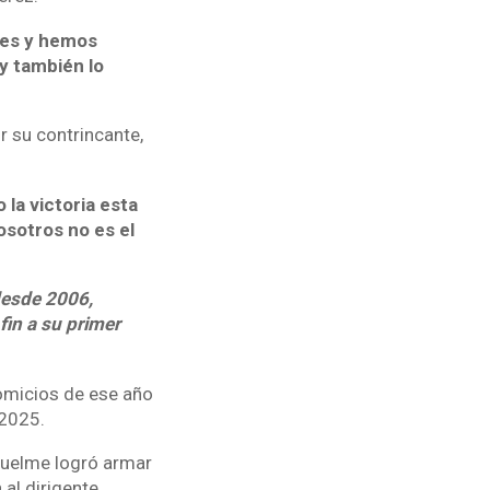
des y hemos
 y también lo
r su contrincante,
 la victoria esta
osotros no es el
desde 2006,
fin a su primer
omicios de ese año
 2025.
quelme logró armar
 al dirigente