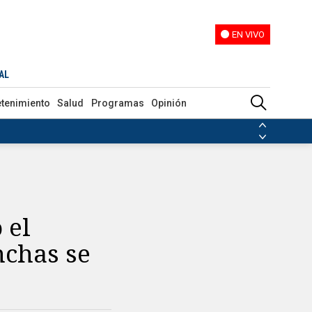
EN VIVO
EN VIVO
ajes
AL
etenimiento
Salud
Programas
Opinión
ias de las FARC
ezuela
Nicolás Maduro
Disidencias de las FARC
 en Venezuela
Nicolás Maduro
 el
nchas se