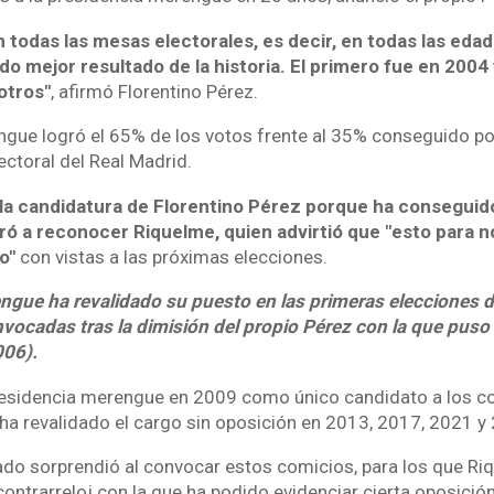
todas las mesas electorales, es decir, en todas las eda
o mejor resultado de la historia. El primero fue en 2004
otros"
, afirmó Florentino Pérez.
ngue logró el 65% de los votos frente al 35% conseguido po
ectoral del Real Madrid.
a la candidatura de Florentino Pérez porque ha conseguido
ró a reconocer Riquelme, quien advirtió que "esto para n
o"
con vistas a las próximas elecciones.
ngue ha revalidado su puesto en las primeras elecciones 
ocadas tras la dimisión del propio Pérez con la que puso 
06).
presidencia merengue en 2009 como único candidato a los c
 ha revalidado el cargo sin oposición en 2013, 2017, 2021 y
do sorprendió al convocar estos comicios, para los que Ri
ontrarreloj con la que ha podido evidenciar cierta oposición