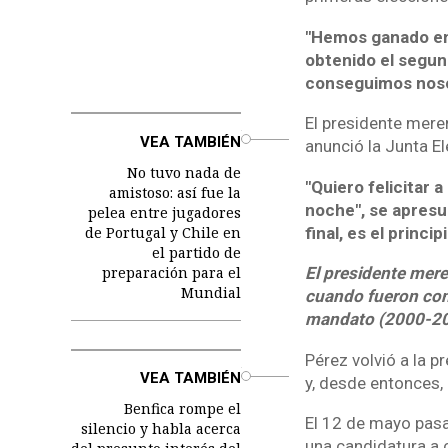
"Hemos ganado en 
obtenido el segund
conseguimos nos
El presidente mere
o
VEA TAMBIÉN
anunció la Junta El
No tuvo nada de
"Quiero felicitar 
amistoso: así fue la
noche", se apresu
pelea entre jugadores
de Portugal y Chile en
final, es el principi
el partido de
preparación para el
El presidente mere
Mundial
cuando fueron conv
mandato (2000-20
Pérez volvió a la 
o
VEA TAMBIÉN
y, desde entonces,
Benfica rompe el
El 12 de mayo pasa
silencio y habla acerca
una candidatura a c