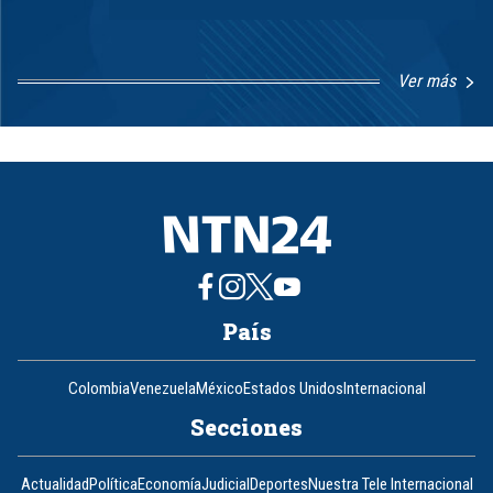
Ver más
Item
1
of
8
País
Colombia
Venezuela
México
Estados Unidos
Internacional
Secciones
Actualidad
Política
Economía
Judicial
Deportes
Nuestra Tele Internacional