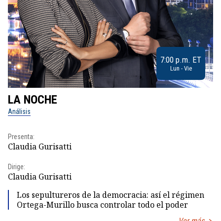
7:00 p.m. ET
Lun - Vie
LA NOCHE
L
Análisis
No
Presenta:
Pr
Claudia Gurisatti
Id
Dirige:
Dir
Claudia Gurisatti
Id
Los sepultureros de la democracia: así el régimen
Ortega-Murillo busca controlar todo el poder
Ver más