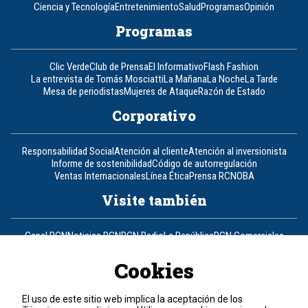
Ciencia y Tecnología
Entretenimiento
Salud
Programas
Opinión
Programas
Clic Verde
Club de Prensa
El Informativo
Flash Fashion
La entrevista de Tomás Mosciatti
La Mañana
La Noche
La Tarde
Mesa de periodistas
Mujeres de Ataque
Razón de Estado
Corporativo
Responsabilidad Social
Atención al cliente
Atención al inversionista
Informe de sostenibilidad
Código de autorregulación
Ventas Internacionales
Línea Ética
Prensa RCN
OBA
Visite también
Canal RCN
Noticias RCN
RCN Radio
La República
RCN Comerciales
Nuestra Tele Internacional
Novelas
Fides
TDT
Un producto de RCN Televisión
RCN Total
Cookies
Contáctenos
El uso de este sitio web implica la aceptación de los