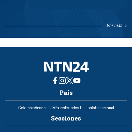
Ver más
Item
1
of
8
País
Colombia
Venezuela
México
Estados Unidos
Internacional
Secciones