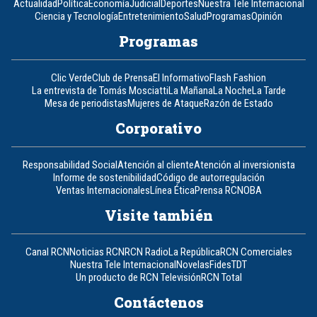
Actualidad
Política
Economía
Judicial
Deportes
Nuestra Tele Internacional
Ciencia y Tecnología
Entretenimiento
Salud
Programas
Opinión
Programas
Clic Verde
Club de Prensa
El Informativo
Flash Fashion
La entrevista de Tomás Mosciatti
La Mañana
La Noche
La Tarde
Mesa de periodistas
Mujeres de Ataque
Razón de Estado
Corporativo
Responsabilidad Social
Atención al cliente
Atención al inversionista
Informe de sostenibilidad
Código de autorregulación
Ventas Internacionales
Línea Ética
Prensa RCN
OBA
Visite también
Canal RCN
Noticias RCN
RCN Radio
La República
RCN Comerciales
Nuestra Tele Internacional
Novelas
Fides
TDT
Un producto de RCN Televisión
RCN Total
Contáctenos