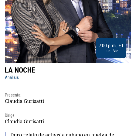
7:00 p.m. ET
Lun - Vie
LA NOCHE
L
Análisis
No
Pr
Presenta:
Id
Claudia Gurisatti
Dir
Dirige:
Id
Claudia Gurisatti
Duro relato de activista cubano en huelga de