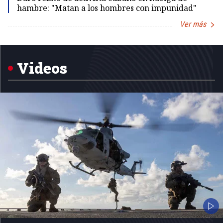
hambre: "Matan a los hombres con impunidad"
Ver más
Item
1
of
5
Videos