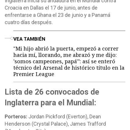
Inglaterra inicia su andadura en el Mundial contra
Croacia en Dallas el 17 de junio, antes de
enfrentarse a Ghana el 23 de junio y a Panamá
cuatro días después.
o
VEA TAMBIÉN
"Mi hijo abrió la puerta, empezó a correr
hacia mí, llorando, me abrazó y me dijo:
'somos campeones, papá'": así se enteró
técnico del Arsenal de histórico título en la
Premier League
Lista de 26 convocados de
Inglaterra para el Mundial:
Porteros:
Jordan Pickford (Everton), Dean
Henderson (Crystal Palace), James Trafford