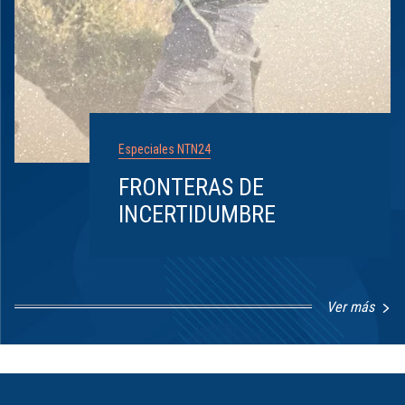
Especiales NTN24
FRONTERAS DE
INCERTIDUMBRE
Ver más
Item
1
of
8