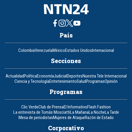
País
Colombia
Venezuela
México
Estados Unidos
Internacional
Secciones
Actualidad
Política
Economía
Judicial
Deportes
Nuestra Tele Internacional
Ciencia y Tecnología
Entretenimiento
Salud
Programas
Opinión
Programas
Clic Verde
Club de Prensa
El Informativo
Flash Fashion
La entrevista de Tomás Mosciatti
La Mañana
La Noche
La Tarde
Mesa de periodistas
Mujeres de Ataque
Razón de Estado
Corporativo