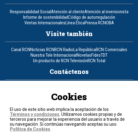
Responsabilidad Social
Atención al cliente
Atención al inversionista
Informe de sostenibilidad
Código de autorregulación
Ventas Internacionales
Línea Ética
Prensa RCN
OBA
Visite también
Canal RCN
Noticias RCN
RCN Radio
La República
RCN Comerciales
Nuestra Tele Internacional
Novelas
Fides
TDT
Un producto de RCN Televisión
RCN Total
Contáctenos
Teléfono
+57 (601) 426 92 92
Cookies
Política de datos personales
Política de cookies
El uso de este sitio web implica la aceptación de los
Términos y condiciones
Términos y condiciones
. Utilizamos cookies propias y de
terceros para mejorar la experiencia del usuario a través de
su navegación. Si continúas navegando aceptas su uso.
© 2026, RCN Medios.
Política de Cookies
.
Todos los derechos reservados.
Organización Ardila Lülle - www.oal.com.co