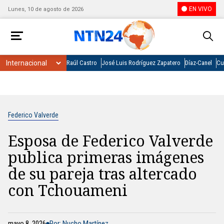
EN VIVO
Lunes, 10 de agosto de 2026
Raúl Castro
José Luis Rodríguez Zapatero
Díaz-Canel
Cu
Federico Valverde
Esposa de Federico Valverde
publica primeras imágenes
de su pareja tras altercado
con Tchouameni
mayo 8, 2026
Por: Nucho Martínez