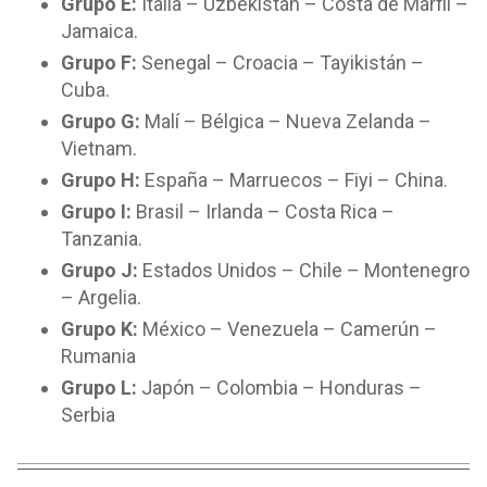
Grupo E:
Italia – Uzbekistán – Costa de Marfil –
Jamaica.
Grupo F:
Senegal – Croacia – Tayikistán –
Cuba.
Grupo G:
Malí – Bélgica – Nueva Zelanda –
Vietnam.
Grupo H:
España – Marruecos – Fiyi – China.
Grupo I:
Brasil – Irlanda – Costa Rica –
Tanzania.
Grupo J:
Estados Unidos – Chile – Montenegro
– Argelia.
Grupo K:
México – Venezuela – Camerún –
Rumania
Grupo L:
Japón – Colombia – Honduras –
Serbia