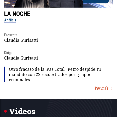
LA NOCHE
L
Análisis
No
Presenta:
Pr
Claudia Gurisatti
Id
Dirige:
Dir
Claudia Gurisatti
Id
Otro fracaso de la 'Paz Total': Petro despide su
mandato con 22 secuestrados por grupos
criminales
Ver más
Item
1
of
5
Videos