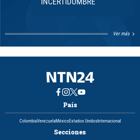
INCERTIDUMBRE
Ver más
Item
1
of
8
País
Colombia
Venezuela
México
Estados Unidos
Internacional
Secciones