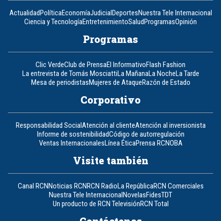
Actualidad
Política
Economía
Judicial
Deportes
Nuestra Tele Internacional
Ciencia y Tecnología
Entretenimiento
Salud
Programas
Opinión
Programas
Clic Verde
Club de Prensa
El Informativo
Flash Fashion
La entrevista de Tomás Mosciatti
La Mañana
La Noche
La Tarde
Mesa de periodistas
Mujeres de Ataque
Razón de Estado
Corporativo
Responsabilidad Social
Atención al cliente
Atención al inversionista
Informe de sostenibilidad
Código de autorregulación
Ventas Internacionales
Línea Ética
Prensa RCN
OBA
Visite también
Canal RCN
Noticias RCN
RCN Radio
La República
RCN Comerciales
Nuestra Tele Internacional
Novelas
Fides
TDT
Un producto de RCN Televisión
RCN Total