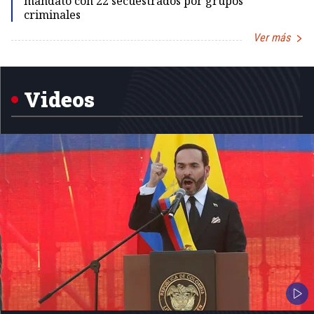
mandato con 22 secuestrados por grupos
criminales
Ver más
Item
1
of
5
Videos