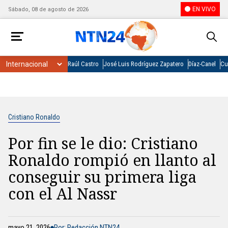
EN VIVO
Sábado, 08 de agosto de 2026
Raúl Castro
José Luis Rodríguez Zapatero
Díaz-Canel
Cu
Cristiano Ronaldo
Por fin se le dio: Cristiano
Ronaldo rompió en llanto al
conseguir su primera liga
con el Al Nassr
mayo 21, 2026
Por: Redacción NTN24