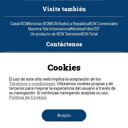
Visite también
Canal RCN
Noticias RCN
RCN Radio
La República
RCN Comerciales
Nuestra Tele Internacional
Novelas
Fides
TDT
Un producto de RCN Televisión
RCN Total
Contáctenos
Teléfono
+57 (601) 426 92 92
Cookies
Política de datos personales
Política de cookies
El uso de este sitio web implica la aceptación de los
Términos y condiciones
Términos y condiciones
. Utilizamos cookies propias y de
terceros para mejorar la experiencia del usuario a través de
su navegación. Si continúas navegando aceptas su uso.
© 2026, RCN Medios.
Política de Cookies
.
Todos los derechos reservados.
Organización Ardila Lülle - www.oal.com.co
Acepto