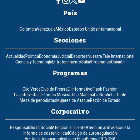
País
Colombia
Venezuela
México
Estados Unidos
Internacional
Secciones
Actualidad
Política
Economía
Judicial
Deportes
Nuestra Tele Internacional
Ciencia y Tecnología
Entretenimiento
Salud
Programas
Opinión
Programas
Clic Verde
Club de Prensa
El Informativo
Flash Fashion
La entrevista de Tomás Mosciatti
La Mañana
La Noche
La Tarde
Mesa de periodistas
Mujeres de Ataque
Razón de Estado
Corporativo
Responsabilidad Social
Atención al cliente
Atención al inversionista
Informe de sostenibilidad
Código de autorregulación
Ventas Internacionales
Línea Ética
Prensa RCN
OBA