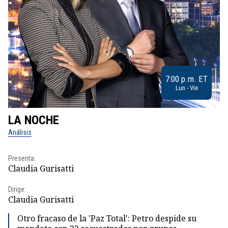
7:00 p.m. ET
Lun - Vie
LA NOCHE
L
Análisis
No
Presenta:
Pr
Claudia Gurisatti
Id
Dirige:
Dir
Claudia Gurisatti
Id
Otro fracaso de la 'Paz Total': Petro despide su