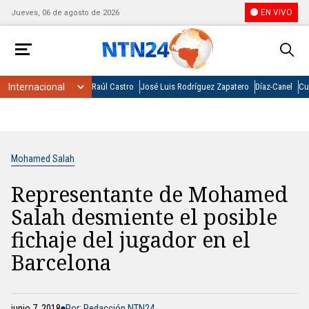
EN VIVO
Jueves, 06 de agosto de 2026
Raúl Castro
José Luis Rodríguez Zapatero
Díaz-Canel
Cu
Mohamed Salah
Representante de Mohamed
Salah desmiente el posible
fichaje del jugador en el
Barcelona
junio 7, 2018
Por: Redacción NTN24