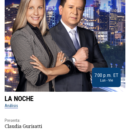
7:00 p.m. ET
Lun - Vie
LA NOCHE
L
Análisis
No
Presenta:
Pr
Claudia Gurisatti
Id