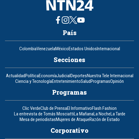
País
Colombia
Venezuela
México
Estados Unidos
Internacional
Secciones
Actualidad
Política
Economía
Judicial
Deportes
Nuestra Tele Internacional
Ciencia y Tecnología
Entretenimiento
Salud
Programas
Opinión
Programas
Clic Verde
Club de Prensa
El Informativo
Flash Fashion
La entrevista de Tomás Mosciatti
La Mañana
La Noche
La Tarde
Mesa de periodistas
Mujeres de Ataque
Razón de Estado
Corporativo