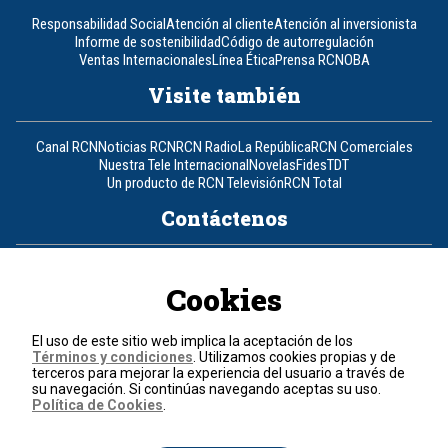
Responsabilidad Social
Atención al cliente
Atención al inversionista
Informe de sostenibilidad
Código de autorregulación
Ventas Internacionales
Línea Ética
Prensa RCN
OBA
Visite también
Canal RCN
Noticias RCN
RCN Radio
La República
RCN Comerciales
Nuestra Tele Internacional
Novelas
Fides
TDT
Un producto de RCN Televisión
RCN Total
Contáctenos
Teléfono
+57 (601) 426 92 92
Cookies
Política de datos personales
Política de cookies
El uso de este sitio web implica la aceptación de los
Términos y condiciones
Términos y condiciones
. Utilizamos cookies propias y de
terceros para mejorar la experiencia del usuario a través de
su navegación. Si continúas navegando aceptas su uso.
© 2026, RCN Medios.
Política de Cookies
.
Todos los derechos reservados.
Organización Ardila Lülle - www.oal.com.co