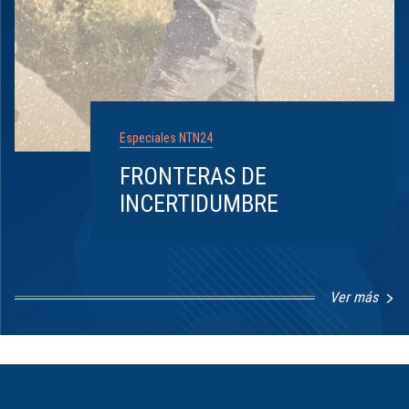
Especiales NTN24
FRONTERAS DE
INCERTIDUMBRE
Ver más
Item
1
of
8