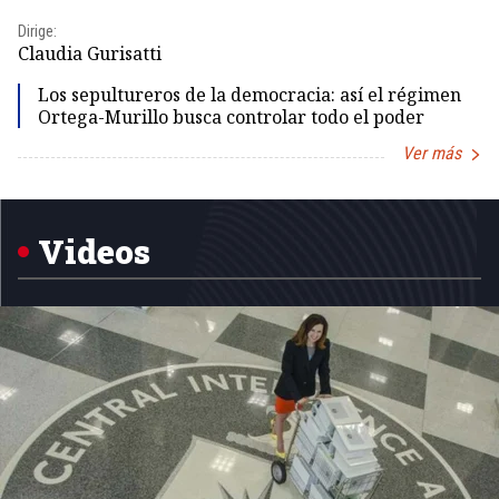
Dirige:
Dir
Claudia Gurisatti
Id
Los sepultureros de la democracia: así el régimen
Ortega-Murillo busca controlar todo el poder
Ver más
Item
1
of
5
Videos