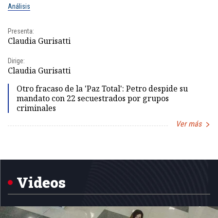
Análisis
No
Presenta:
Pr
Claudia Gurisatti
Id
Dirige:
Dir
Claudia Gurisatti
Id
Otro fracaso de la 'Paz Total': Petro despide su
mandato con 22 secuestrados por grupos
criminales
Ver más
Item
1
of
5
Videos