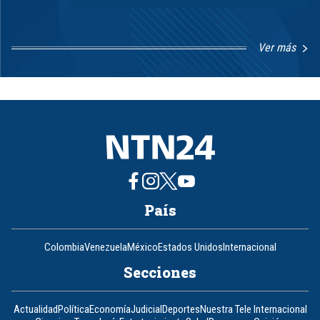
Ver más
Item
1
of
8
País
Colombia
Venezuela
México
Estados Unidos
Internacional
Secciones
Actualidad
Política
Economía
Judicial
Deportes
Nuestra Tele Internacional