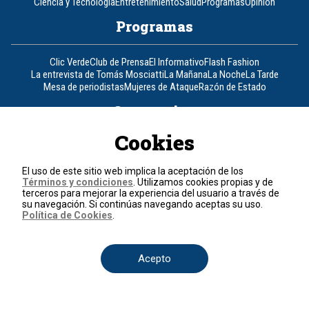
Ciencia y Tecnología
Entretenimiento
Salud
Programas
Opinión
Programas
Clic Verde
Club de Prensa
El Informativo
Flash Fashion
La entrevista de Tomás Mosciatti
La Mañana
La Noche
La Tarde
Mesa de periodistas
Mujeres de Ataque
Razón de Estado
Corporativo
Cookies
Responsabilidad Social
Atención al cliente
Atención al inversionista
Informe de sostenibilidad
Código de autorregulación
El uso de este sitio web implica la aceptación de los
Ventas Internacionales
Línea Ética
Prensa RCN
OBA
Términos y condiciones
. Utilizamos cookies propias y de
Visite también
terceros para mejorar la experiencia del usuario a través de
su navegación. Si continúas navegando aceptas su uso.
Política de Cookies
.
Canal RCN
Noticias RCN
RCN Radio
La República
RCN Comerciales
Nuestra Tele Internacional
Novelas
Fides
TDT
Un producto de RCN Televisión
RCN Total
Acepto
Contáctenos