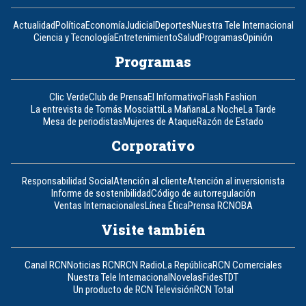
Actualidad
Política
Economía
Judicial
Deportes
Nuestra Tele Internacional
Ciencia y Tecnología
Entretenimiento
Salud
Programas
Opinión
Programas
Clic Verde
Club de Prensa
El Informativo
Flash Fashion
La entrevista de Tomás Mosciatti
La Mañana
La Noche
La Tarde
Mesa de periodistas
Mujeres de Ataque
Razón de Estado
Corporativo
Responsabilidad Social
Atención al cliente
Atención al inversionista
Informe de sostenibilidad
Código de autorregulación
Ventas Internacionales
Línea Ética
Prensa RCN
OBA
Visite también
Canal RCN
Noticias RCN
RCN Radio
La República
RCN Comerciales
Nuestra Tele Internacional
Novelas
Fides
TDT
Un producto de RCN Televisión
RCN Total