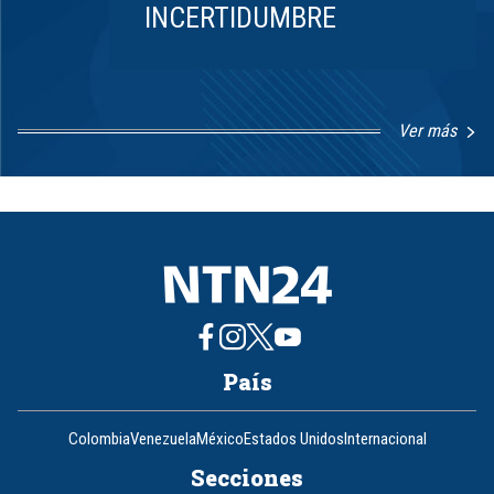
INCERTIDUMBRE
Ver más
Item
1
of
8
País
Colombia
Venezuela
México
Estados Unidos
Internacional
Secciones