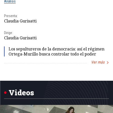
Análisis
No
Pr
Presenta:
Id
Claudia Gurisatti
Dir
Dirige:
Id
Claudia Gurisatti
Los sepultureros de la democracia: así el régimen
Ortega-Murillo busca controlar todo el poder
Ver más
Item
1
of
5
Videos