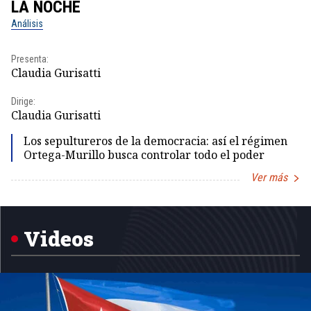
LA NOCHE
L
Análisis
No
Presenta:
Pr
Claudia Gurisatti
Id
Dirige:
Dir
Claudia Gurisatti
Id
Los sepultureros de la democracia: así el régimen
Ortega-Murillo busca controlar todo el poder
Ver más
Item
1
of
5
Videos