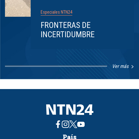
Especiales NTN24
FRONTERAS DE
INCERTIDUMBRE
Ver más
Item
1
of
8
País