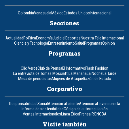
Colombia
Venezuela
México
Estados Unidos
Internacional
Secciones
Actualidad
Política
Economía
Judicial
Deportes
Nuestra Tele Internacional
Ciencia y Tecnología
Entretenimiento
Salud
Programas
Opinión
Programas
Clic Verde
Club de Prensa
El Informativo
Flash Fashion
La entrevista de Tomás Mosciatti
La Mañana
La Noche
La Tarde
Mesa de periodistas
Mujeres de Ataque
Razón de Estado
Corporativo
Responsabilidad Social
Atención al cliente
Atención al inversionista
Informe de sostenibilidad
Código de autorregulación
Ventas Internacionales
Línea Ética
Prensa RCN
OBA
Visite también