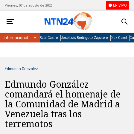
EN VIVO
Viernes, 07 de agosto de 2026
Raúl Castro
José Luis Rodríguez Zapatero
Díaz-Canel
Cu
Edmundo González
Edmundo González
comandará el homenaje de
la Comunidad de Madrid a
Venezuela tras los
terremotos