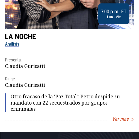
7:00 p.m. ET
Lun - Vie
LA NOCHE
L
Análisis
No
Presenta:
Pr
Claudia Gurisatti
Id
Dirige:
Dir
Claudia Gurisatti
Id
Otro fracaso de la 'Paz Total': Petro despide su
mandato con 22 secuestrados por grupos
criminales
Ver más
Item
1
of