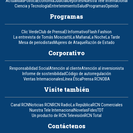
Actualidad
Política
Economía
Judicial
Deportes
Nuestra Tele Internacional
Ciencia y Tecnología
Entretenimiento
Salud
Programas
Opinión
Programas
Clic Verde
Club de Prensa
El Informativo
Flash Fashion
La entrevista de Tomás Mosciatti
La Mañana
La Noche
La Tarde
Mesa de periodistas
Mujeres de Ataque
Razón de Estado
Corporativo
Responsabilidad Social
Atención al cliente
Atención al inversionista
Informe de sostenibilidad
Código de autorregulación
Ventas Internacionales
Línea Ética
Prensa RCN
OBA
Visite también
Canal RCN
Noticias RCN
RCN Radio
La República
RCN Comerciales
Nuestra Tele Internacional
Novelas
Fides
TDT
Un producto de RCN Televisión
RCN Total
Contáctenos