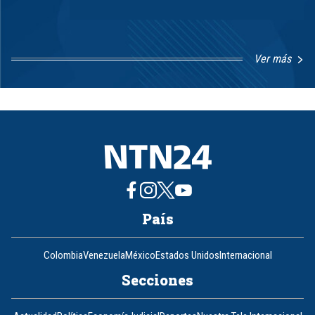
Ver más
Item
1
of
8
País
Colombia
Venezuela
México
Estados Unidos
Internacional
Secciones