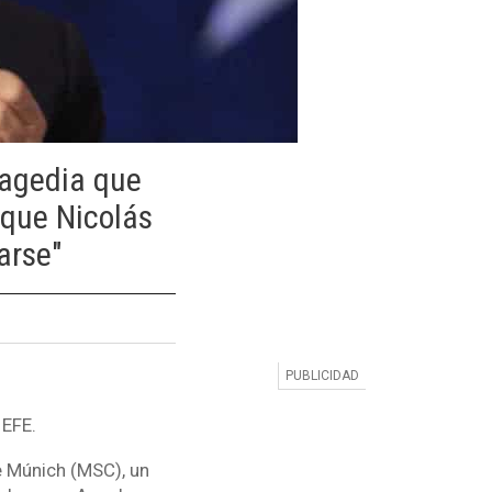
ragedia que
 que Nicolás
arse"
 EFE.
e Múnich (MSC), un