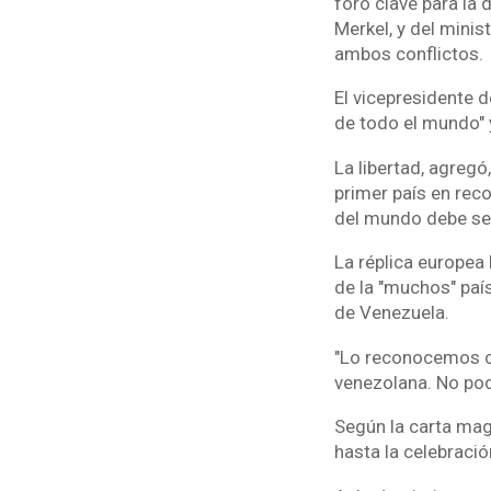
foro clave para la 
Merkel, y del minis
ambos conflictos.
El vicepresidente 
de todo el mundo" 
La libertad, agreg
primer país en reco
del mundo debe seg
La réplica europea
de la "muchos" país
de Venezuela.
"Lo reconocemos co
venezolana. No pod
Según la carta mag
hasta la celebraci