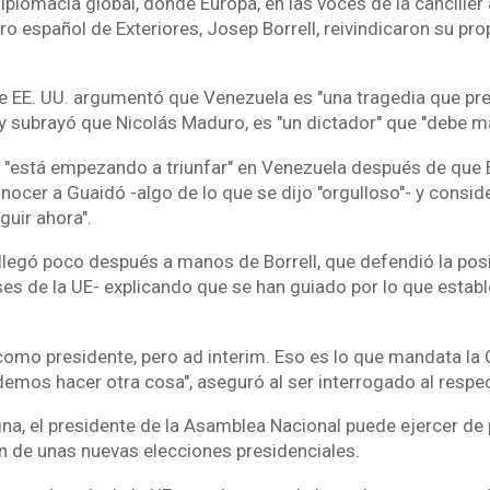
diplomacia global, donde Europa, en las voces de la cancille
tro español de Exteriores, Josep Borrell, reivindicaron su pro
de EE. UU. argumentó que Venezuela es "una tragedia que pre
y subrayó que Nicolás Maduro, es "un dictador" que "debe m
ó, "está empezando a triunfar" en Venezuela después de que E
nocer a Guaidó -algo de lo que se dijo "orgulloso"- y conside
uir ahora".
 llegó poco después a manos de Borrell, que defendió la posi
es de la UE- explicando que se han guiado por lo que establ
mo presidente, pero ad interim. Eso es lo que mandata la 
emos hacer otra cosa", aseguró al ser interrogado al respe
na, el presidente de la Asamblea Nacional puede ejercer de 
ón de unas nuevas elecciones presidenciales.