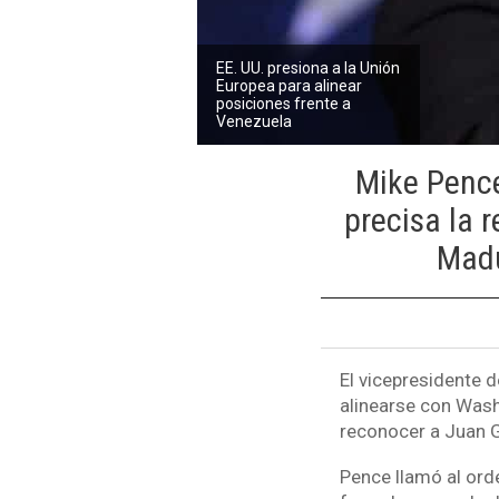
EE. UU. presiona a la Unión
Europea para alinear
posiciones frente a
Venezuela
Mike Pence
precisa la 
Madu
El vicepresidente d
alinearse con Wash
reconocer a Juan G
Pence llamó al ord