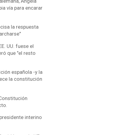
r alemana, Angela
pia vía para encarar
cisa la respuesta
archarse"
E. UU. fuese el
ró que "el resto
ción española -y la
ece la constitución
Constitución
cto.
presidente interino