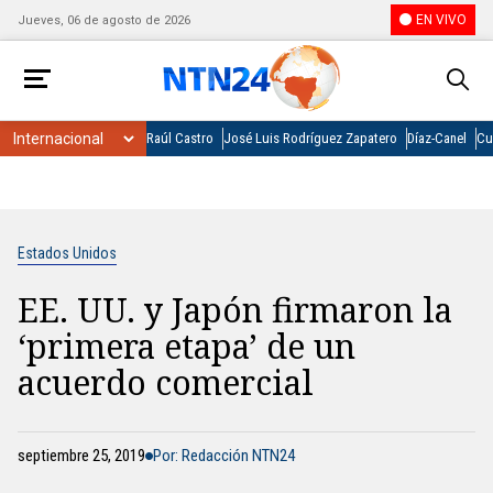
EN VIVO
Jueves, 06 de agosto de 2026
Raúl Castro
José Luis Rodríguez Zapatero
Díaz-Canel
Cu
Estados Unidos
EE. UU. y Japón firmaron la
‘primera etapa’ de un
acuerdo comercial
septiembre 25, 2019
Por: Redacción NTN24