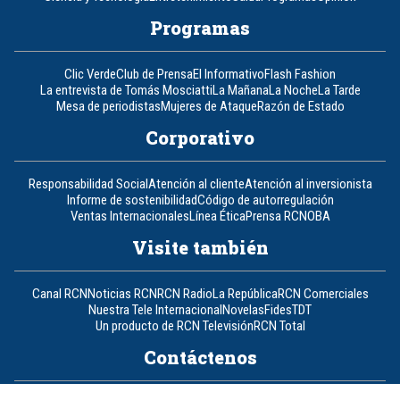
Programas
Clic Verde
Club de Prensa
El Informativo
Flash Fashion
La entrevista de Tomás Mosciatti
La Mañana
La Noche
La Tarde
Mesa de periodistas
Mujeres de Ataque
Razón de Estado
Corporativo
Responsabilidad Social
Atención al cliente
Atención al inversionista
Informe de sostenibilidad
Código de autorregulación
Ventas Internacionales
Línea Ética
Prensa RCN
OBA
Visite también
Canal RCN
Noticias RCN
RCN Radio
La República
RCN Comerciales
Nuestra Tele Internacional
Novelas
Fides
TDT
Un producto de RCN Televisión
RCN Total
Contáctenos