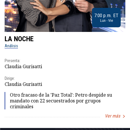
7:00 p.m. ET
Lun - Vie
LA NOCHE
L
Análisis
No
Presenta:
Pr
Claudia Gurisatti
Id
Dirige:
Dir
Claudia Gurisatti
Id
Otro fracaso de la 'Paz Total': Petro despide su
mandato con 22 secuestrados por grupos
criminales
Ver más
Item
1