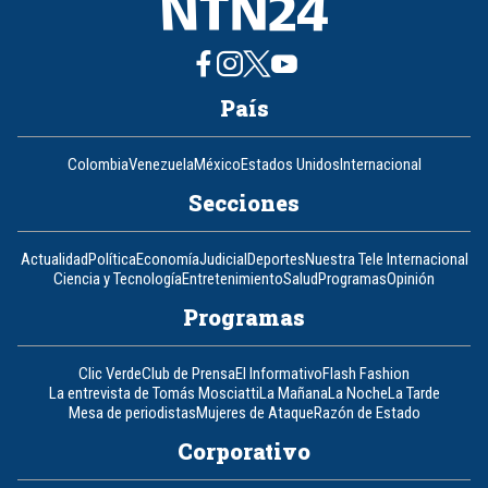
País
Colombia
Venezuela
México
Estados Unidos
Internacional
Secciones
Actualidad
Política
Economía
Judicial
Deportes
Nuestra Tele Internacional
Ciencia y Tecnología
Entretenimiento
Salud
Programas
Opinión
Programas
Clic Verde
Club de Prensa
El Informativo
Flash Fashion
La entrevista de Tomás Mosciatti
La Mañana
La Noche
La Tarde
Mesa de periodistas
Mujeres de Ataque
Razón de Estado
Corporativo