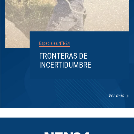
Especiales NTN24
FRONTERAS DE
INCERTIDUMBRE
Ver más
Item
1
of
8