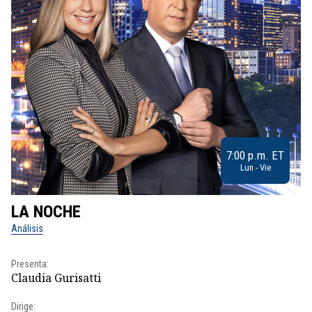
7:00 p.m. ET
Lun - Vie
LA NOCHE
L
Análisis
No
Presenta:
Pr
Claudia Gurisatti
Id
Dirige:
Dir