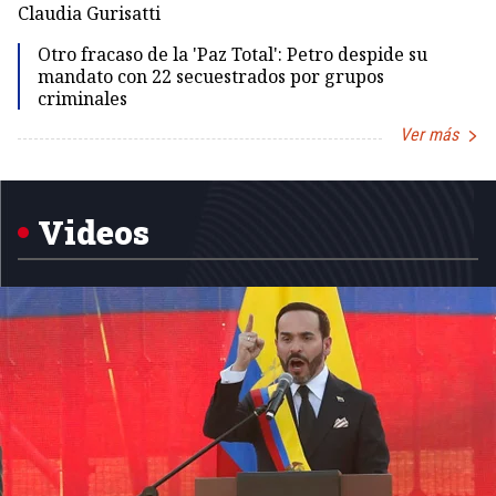
Claudia Gurisatti
Id
Otro fracaso de la 'Paz Total': Petro despide su
mandato con 22 secuestrados por grupos
criminales
Ver más
Item
1
of
5
Videos