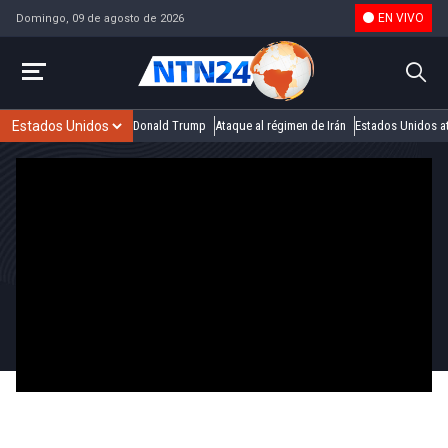
EN VIVO
Domingo, 09 de agosto de 2026
Donald Trump
Ataque al régimen de Irán
Estados Unidos at