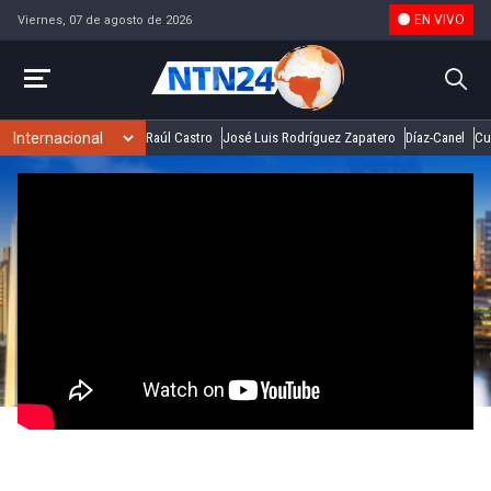
EN VIVO
Viernes, 07 de agosto de 2026
Raúl Castro
José Luis Rodríguez Zapatero
Díaz-Canel
Cu