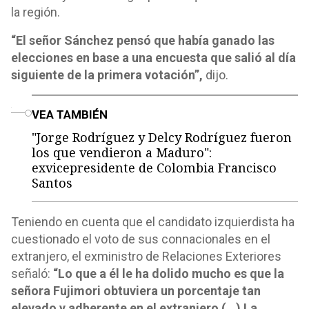
la región.
“El señor Sánchez pensó que había ganado las
elecciones en base a una encuesta que salió al día
siguiente de la primera votación”,
dijo.
o
VEA TAMBIÉN
"Jorge Rodríguez y Delcy Rodríguez fueron
los que vendieron a Maduro":
exvicepresidente de Colombia Francisco
Santos
Teniendo en cuenta que el candidato izquierdista ha
cuestionado el voto de sus connacionales en el
extranjero, el exministro de Relaciones Exteriores
señaló:
“Lo que a él le ha dolido mucho es que la
señora Fujimori obtuviera un porcentaje tan
elevado y adherente en el extranjero (…) La