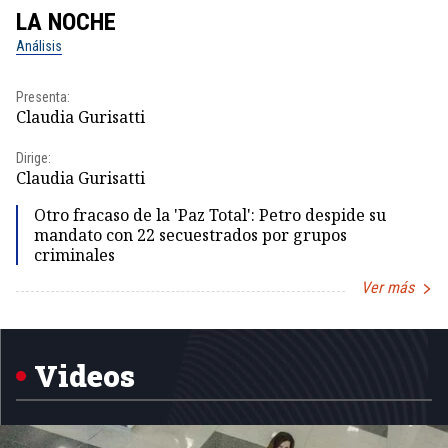
LA NOCHE
L
Análisis
No
Presenta:
Pr
Claudia Gurisatti
Id
Dirige:
Dir
Claudia Gurisatti
Id
Otro fracaso de la 'Paz Total': Petro despide su
mandato con 22 secuestrados por grupos
criminales
Ver más
Item
1
of
5
Videos