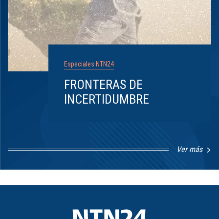
Especiales NTN24
FRONTERAS DE
INCERTIDUMBRE
Ver más
Item
1
of
8