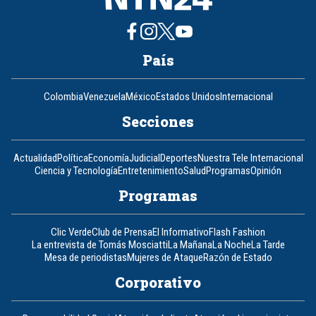
País
Colombia
Venezuela
México
Estados Unidos
Internacional
Secciones
Actualidad
Política
Economía
Judicial
Deportes
Nuestra Tele Internacional
Ciencia y Tecnología
Entretenimiento
Salud
Programas
Opinión
Programas
Clic Verde
Club de Prensa
El Informativo
Flash Fashion
La entrevista de Tomás Mosciatti
La Mañana
La Noche
La Tarde
Mesa de periodistas
Mujeres de Ataque
Razón de Estado
Corporativo