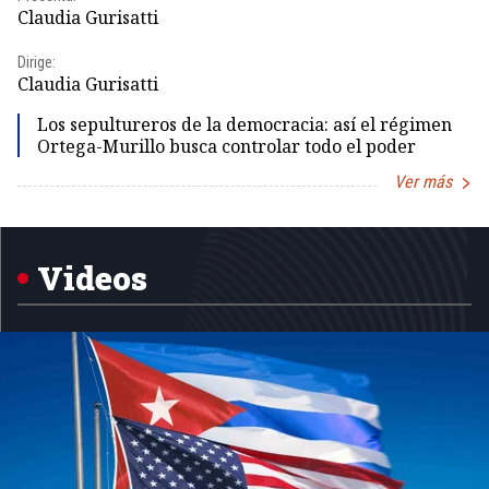
Claudia Gurisatti
Id
Dirige:
Dir
Claudia Gurisatti
Id
Los sepultureros de la democracia: así el régimen
Ortega-Murillo busca controlar todo el poder
Ver más
Item
1
of
5
Videos