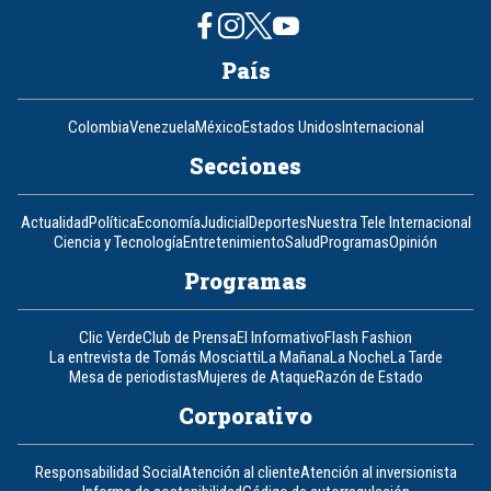
País
Colombia
Venezuela
México
Estados Unidos
Internacional
Secciones
Actualidad
Política
Economía
Judicial
Deportes
Nuestra Tele Internacional
Ciencia y Tecnología
Entretenimiento
Salud
Programas
Opinión
Programas
Clic Verde
Club de Prensa
El Informativo
Flash Fashion
La entrevista de Tomás Mosciatti
La Mañana
La Noche
La Tarde
Mesa de periodistas
Mujeres de Ataque
Razón de Estado
Corporativo
Responsabilidad Social
Atención al cliente
Atención al inversionista