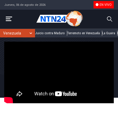
EN VIVO
Jueves, 06 de agosto de 2026
Juicio contra Maduro
Terremoto en Venezuela
La Guaira