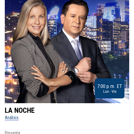
7:00 p.m. ET
Lun - Vie
LA NOCHE
L
Análisis
No
Presenta:
Pr