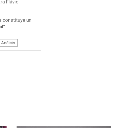
ra Flávio
s constituye un
l".
Análisis