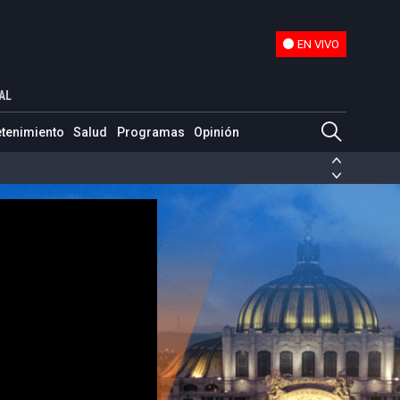
EN VIVO
EN VIVO
AL
etenimiento
Salud
Programas
Opinión
ias de las FARC
ezuela
Nicolás Maduro
Disidencias de las FARC
 en Venezuela
Nicolás Maduro