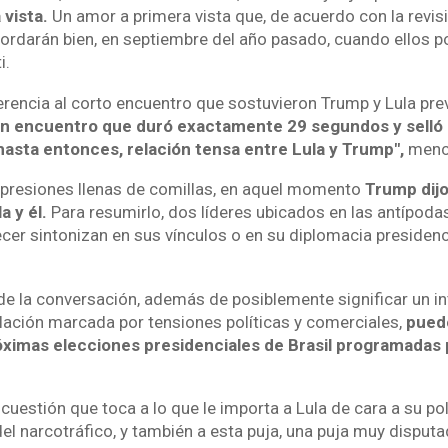
vista.
Un amor a primera vista que, de acuerdo con la revisi
ordarán bien, en septiembre del año pasado, cuando ellos p
i.
ferencia al corto encuentro que sostuvieron Trump y Lula pr
n encuentro que duró exactamente 29 segundos y selló l
hasta entonces, relación tensa entre Lula y Trump",
menc
xpresiones llenas de comillas, en aquel momento
Trump dijo
a y él.
Para resumirlo, dos líderes ubicados en las antípoda
ecer sintonizan en sus vínculos o en su diplomacia presidenci
de la conversación, además de posiblemente significar un in
ación marcada por tensiones políticas y comerciales,
puede
óximas elecciones presidenciales de Brasil programadas p
uestión que toca a lo que le importa a Lula de cara a su polí
del narcotráfico, y también a esta puja, una puja muy disput