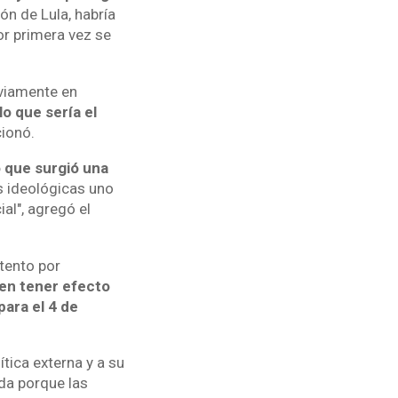
ón de Lula, habría
or primera vez se
eviamente en
o que sería el
ionó.
 que surgió una
s ideológicas uno
al", agregó el
tento por
n tener efecto
ara el 4 de
tica externa y a su
ada porque las