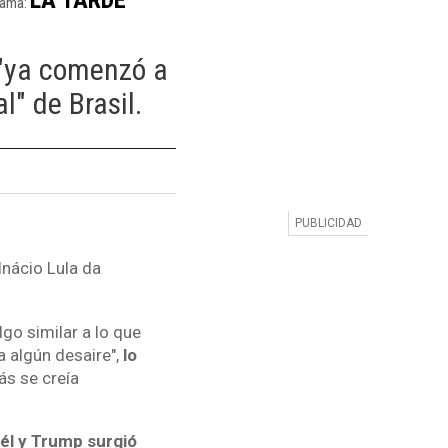
rama:
 "ya comenzó a
l" de Brasil.
Inácio Lula da
lgo similar a lo que
a algún desaire",
lo
ás se creía
él y Trump surgió