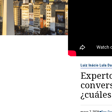
Luiz Inácio Lula Da
Experto
convers
¿cuáles
mayo 7, 2026
Por: Da