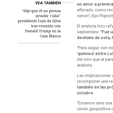
o
VEA TAMBIÉN
un amor a primera 
aflorado, como rec
"Dijo que él no piensa
vieron", dijo Pignott
invadir Cuba":
presidente Lula da Silva
tras reunión con
El analista hizo re
Donald Trump en la
septiembre.
"Fue u
Casa Blanca
deshielo de esta, 
"Para seguir con e
'química' entre Lul
del otro que al par
analista.
Las implicaciones 
recomponer una rel
también en las pr
octubre.
"Estamos ante una c
visión geopolítica 