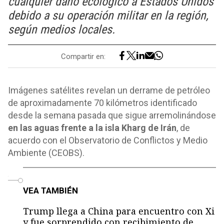
cualquier daño ecológico a Estados Unidos
debido a su operación militar en la región,
según medios locales.
Compartir en:
Imágenes satélites revelan un derrame de petróleo
de aproximadamente 70 kilómetros identificado
desde la semana pasada que sigue arremolinándose
en las aguas frente a la isla Kharg de Irán
, de
acuerdo con el Observatorio de Conflictos y Medio
Ambiente (CEOBS).
o
VEA TAMBIÉN
Trump llega a China para encuentro con Xi
y fue sorprendido con recibimiento de