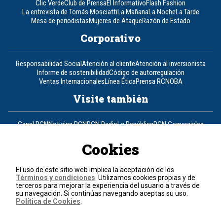
Clic Verde
Club de Prensa
El Informativo
Flash Fashion
La entrevista de Tomás Mosciatti
La Mañana
La Noche
La Tarde
Mesa de periodistas
Mujeres de Ataque
Razón de Estado
Corporativo
Responsabilidad Social
Atención al cliente
Atención al inversionista
Informe de sostenibilidad
Código de autorregulación
Ventas Internacionales
Línea Ética
Prensa RCN
OBA
Visite también
Canal RCN
Noticias RCN
RCN Radio
La República
RCN Comerciales
Nuestra Tele Internacional
Novelas
Fides
TDT
Un producto de RCN Televisión
RCN Total
Cookies
Contáctenos
El uso de este sitio web implica la aceptación de los
Términos y condiciones
. Utilizamos cookies propias y de
Teléfono
+57 (601) 426 92 92
terceros para mejorar la experiencia del usuario a través de
su navegación. Si continúas navegando aceptas su uso.
Política de Cookies
.
Política de datos personales
Política de cookies