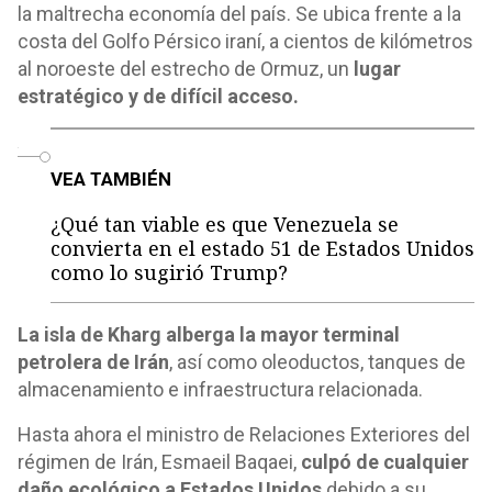
la maltrecha economía del país. Se ubica frente a la
costa del Golfo Pérsico iraní, a cientos de kilómetros
al noroeste del estrecho de Ormuz, un
lugar
estratégico y de difícil acceso.
o
VEA TAMBIÉN
¿Qué tan viable es que Venezuela se
convierta en el estado 51 de Estados Unidos
como lo sugirió Trump?
La isla de Kharg alberga la mayor terminal
petrolera de Irán
, así como oleoductos, tanques de
almacenamiento e infraestructura relacionada.
Hasta ahora el ministro de Relaciones Exteriores del
régimen de Irán, Esmaeil Baqaei,
culpó de cualquier
daño ecológico a Estados Unidos
debido a su