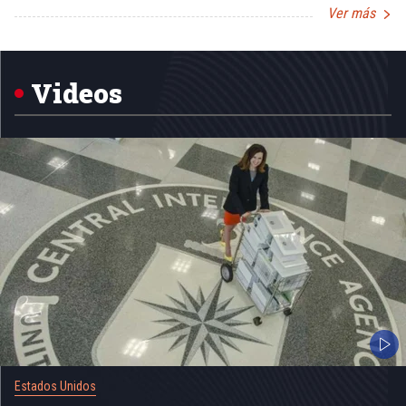
Ver más
Item
1
of
5
Videos
Estados Unidos