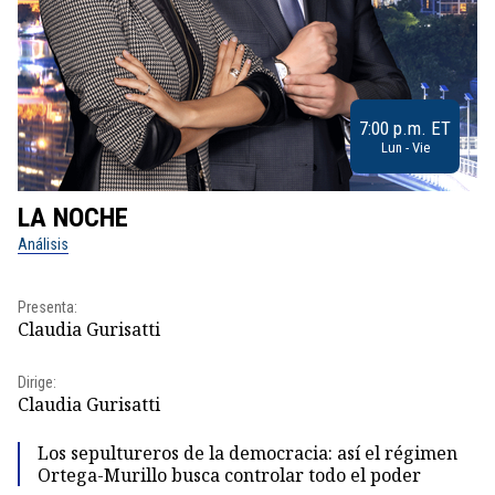
7:00 p.m. ET
Lun - Vie
LA NOCHE
L
Análisis
No
Pr
Presenta:
Id
Claudia Gurisatti
Dir
Dirige:
Id
Claudia Gurisatti
Los sepultureros de la democracia: así el régimen
Ortega-Murillo busca controlar todo el poder