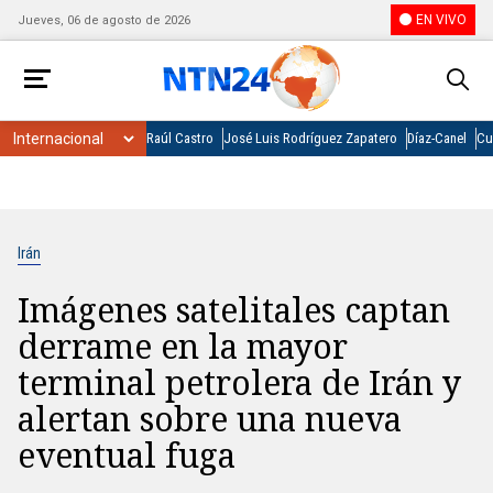
EN VIVO
Jueves, 06 de agosto de 2026
Raúl Castro
José Luis Rodríguez Zapatero
Díaz-Canel
Cu
Irán
Imágenes satelitales captan
derrame en la mayor
terminal petrolera de Irán y
alertan sobre una nueva
eventual fuga