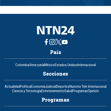
Item
1
of
8
País
Colombia
Venezuela
México
Estados Unidos
Internacional
Secciones
Actualidad
Política
Economía
Judicial
Deportes
Nuestra Tele Internacional
Ciencia y Tecnología
Entretenimiento
Salud
Programas
Opinión
Programas