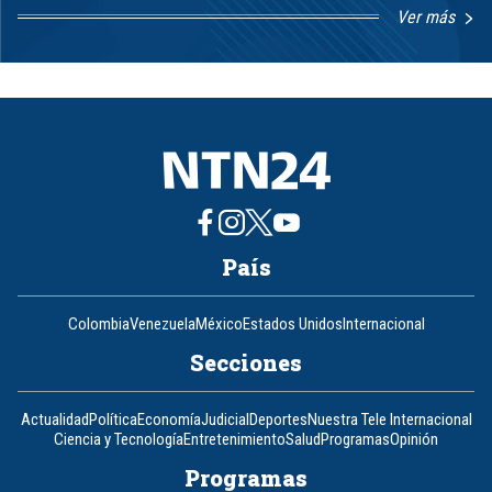
Ver más
Item
1
of
8
País
Colombia
Venezuela
México
Estados Unidos
Internacional
Secciones
Actualidad
Política
Economía
Judicial
Deportes
Nuestra Tele Internacional
Ciencia y Tecnología
Entretenimiento
Salud
Programas
Opinión
Programas