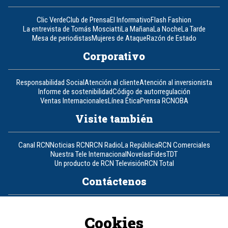
Clic Verde
Club de Prensa
El Informativo
Flash Fashion
La entrevista de Tomás Mosciatti
La Mañana
La Noche
La Tarde
Mesa de periodistas
Mujeres de Ataque
Razón de Estado
Corporativo
Responsabilidad Social
Atención al cliente
Atención al inversionista
Informe de sostenibilidad
Código de autorregulación
Ventas Internacionales
Línea Ética
Prensa RCN
OBA
Visite también
Canal RCN
Noticias RCN
RCN Radio
La República
RCN Comerciales
Nuestra Tele Internacional
Novelas
Fides
TDT
Un producto de RCN Televisión
RCN Total
Contáctenos
Teléfono
+57 (601) 426 92 92
Cookies