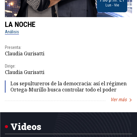
Lun - Vie
LA NOCHE
L
Análisis
No
Presenta:
Pr
Claudia Gurisatti
Id
Dirige:
Dir
Claudia Gurisatti
Id
Los sepultureros de la democracia: así el régimen
Ortega-Murillo busca controlar todo el poder
Ver más
Item
1
of
5
Videos