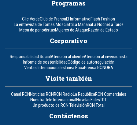
Programas
Clic Verde
Club de Prensa
El Informativo
Flash Fashion
La entrevista de Tomás Mosciatti
La Mañana
La Noche
La Tarde
Mesa de periodistas
Mujeres de Ataque
Razón de Estado
Corporativo
Responsabilidad Social
Atención al cliente
Atención al inversionista
Informe de sostenibilidad
Código de autorregulación
Ventas Internacionales
Línea Ética
Prensa RCN
OBA
Visite también
Canal RCN
Noticias RCN
RCN Radio
La República
RCN Comerciales
Nuestra Tele Internacional
Novelas
Fides
TDT
Un producto de RCN Televisión
RCN Total
Contáctenos
Teléfono
+57 (601) 426 92 92