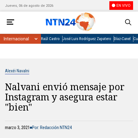
EN VIVO
Jueves, 06 de agosto de 2026
Raúl Castro
José Luis Rodríguez Zapatero
Díaz-Canel
Cu
Alexéi Navalni
Nalvani envió mensaje por
Instagram y asegura estar
"bien"
marzo 3, 2021
Por: Redacción NTN24