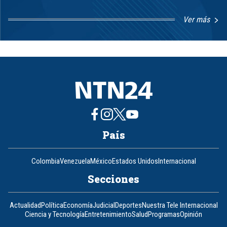
Ver más
Item
1
of
8
País
Colombia
Venezuela
México
Estados Unidos
Internacional
Secciones
Actualidad
Política
Economía
Judicial
Deportes
Nuestra Tele Internacional
Ciencia y Tecnología
Entretenimiento
Salud
Programas
Opinión