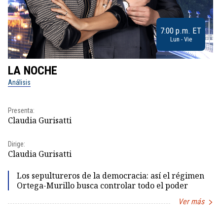
7:00 p.m. ET
Lun - Vie
LA NOCHE
L
Análisis
No
Pr
Presenta:
Id
Claudia Gurisatti
Dir
Dirige:
Id
Claudia Gurisatti
Los sepultureros de la democracia: así el régimen
Ortega-Murillo busca controlar todo el poder
Ver más
Item
1