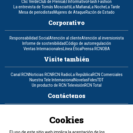
Clic Verde
Club de Prensa
El Informativo
Flash Fashion
La entrevista de Tomás Mosciatti
La Mañana
La Noche
La Tarde
Mesa de periodistas
Mujeres de Ataque
Razón de Estado
Corporativo
Responsabilidad Social
Atención al cliente
Atención al inversionista
Informe de sostenibilidad
Código de autorregulación
Ventas Internacionales
Línea Ética
Prensa RCN
OBA
Visite también
Canal RCN
Noticias RCN
RCN Radio
La República
RCN Comerciales
Nuestra Tele Internacional
Novelas
Fides
TDT
Un producto de RCN Televisión
RCN Total
Contáctenos
Teléfono
+57 (601) 426 92 92
Cookies
Política de datos personales
Política de cookies
El uso de este sitio web implica la aceptación de los