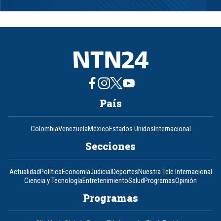
1
of
8
País
Colombia
Venezuela
México
Estados Unidos
Internacional
Secciones
Actualidad
Política
Economía
Judicial
Deportes
Nuestra Tele Internacional
Ciencia y Tecnología
Entretenimiento
Salud
Programas
Opinión
Programas