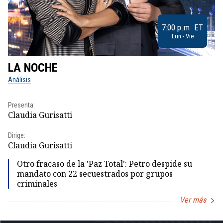
7:00 p.m. ET
Lun - Vie
LA NOCHE
L
Análisis
No
Presenta:
Pr
Claudia Gurisatti
Id
Dirige:
Dir
Claudia Gurisatti
Id
Otro fracaso de la 'Paz Total': Petro despide su
mandato con 22 secuestrados por grupos
criminales
Ver más
Item
1