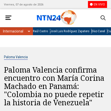
EN VIVO
Viernes, 07 de agosto de 2026
Raúl Castro
José Luis Rodríguez Zapatero
Díaz-Canel
Cu
Paloma Valencia
Paloma Valencia confirma
encuentro con María Corina
Machado en Panamá:
"Colombia no puede repetir
la historia de Venezuela"