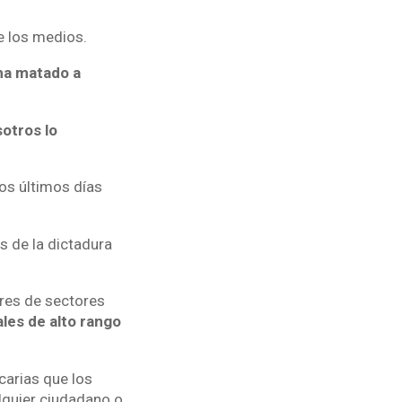
te los medios.
ha matado a
sotros lo
os últimos días
s de la dictadura
eres de sectores
ales de alto rango
carias que los
lquier ciudadano o