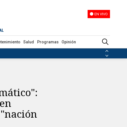
EN VIVO
EN VIVO
a es una "nación fallida"
AL
etenimiento
Salud
Programas
Opinión
ias de las FARC
ezuela
Nicolás Maduro
Disidencias de las FARC
 en Venezuela
Nicolás Maduro
mático":
men
 "nación