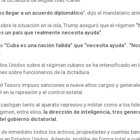
 la dictadura de Miguel Díaz-Canel.
 llegar a un acuerdo diplomático
”, dijo el mandatario an
obre la situación en la isla, Trump aseguró que el régimen
“
s un país que realmente necesita ayuda”
.
ue
“Cuba es una nación fallida” que “necesita ayuda”. “No
.
dos Unidos sobre el régimen cubano se ha intensificado en l
es sobre funcionarios de la dictadura.
l Tesoro impuso sanciones a nueve altos cargos y generale
 en la represión y el control estatal.
astigan tanto al aparato represivo y militar como a los líd
gimen, entre ellos,
la dirección de inteligencia, tres gener
del gobierno dictatorial.
de inmediato todos los activos, propiedades y cuentas ban
 en Estados Unidos. Además, prohíbe de forma total a cua