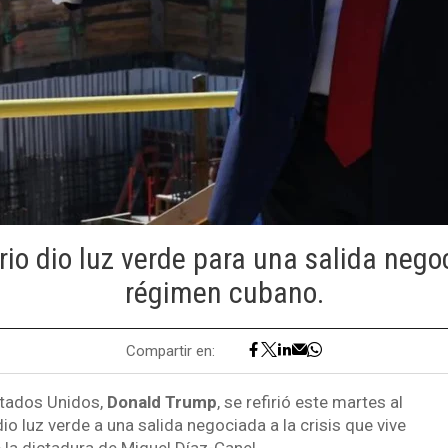
io dio luz verde para una salida nego
régimen cubano.
Compartir en:
stados Unidos,
Donald Trump
, se refirió este martes al
o luz verde a una salida negociada a la crisis que vive