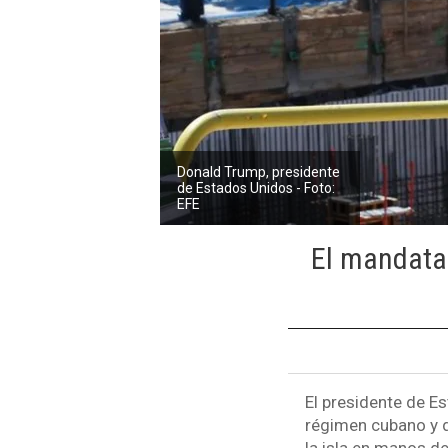
Donald Trump, presidente
de Estados Unidos - Foto:
EFE
El mandatar
El presidente de E
régimen cubano y di