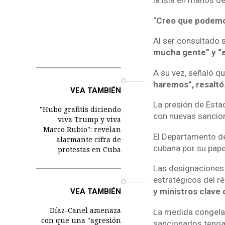
la isla en manos de
“
Creo que podemos
Al ser consultado s
mucha gente” y “e
A su vez, señaló q
o
haremos”, resaltó
VEA TAMBIÉN
La presión de Esta
"Hubo grafitis diciendo
con nuevas sancion
viva Trump y viva
Marco Rubio": revelan
El Departamento de
alarmante cifra de
cubana por su papel
protestas en Cuba
Las designaciones c
estratégicos del ré
o
y ministros clave 
VEA TAMBIÉN
Díaz-Canel amenaza
La medida congela 
con que una "agresión
sancionados tengan