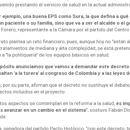
enido prestando el servicio de salud en la actual administr
or ejemplo, una buena EPS como Sura, la que defina a qué 
un paciente o su familia, sino que va a ser el alcalde o el
s Forero, representante a la Cámara por el partido del Centr
reto plantea un reto financiero, pues, aunque hoy no "están 
 tratamientos de mediana y alta complejidad, se está preten
 a "la politiquería" de los equipos básicos en salud.
opósito anunciamos que vamos a demandar este decreto
alten 'a la torera' al congreso de Colombia y a las leyes de
 por su parte, afirman que el decreto no sustituye el debat
ectos incluidos en el proyecto.
stos aspectos se contemplan en la reforma a la salud,
es im
 avanzar en un cambio en el sistema"
, sostuvo Fabián Dí
rde.
, senadora del partido Pacto Histórico, "con este decreto, t