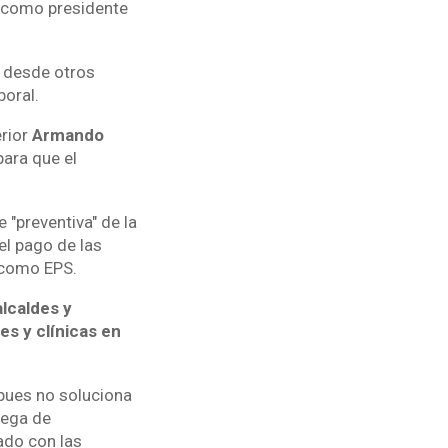
como presidente
o desde otros
boral.
erior
Armando
para que el
.
 "preventiva" de la
el pago de las
 como EPS.
alcaldes y
es y clínicas en
 pues no soluciona
rega de
ado con las