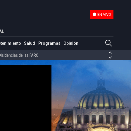
EN VIVO
EN VIVO
sido aprobadas por el Congreso
AL
ias de las FARC
etenimiento
Salud
Programas
Opinión
ezuela
Nicolás Maduro
Disidencias de las FARC
 en Venezuela
Nicolás Maduro