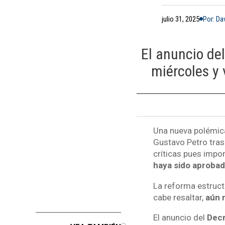
julio 31, 2025
Por: Da
El anuncio del
miércoles y v
Una nueva polémica
Gustavo Petro tras
críticas pues impo
haya sido aprobad
La reforma estruct
cabe resaltar,
aún 
El anuncio del
Decr
o