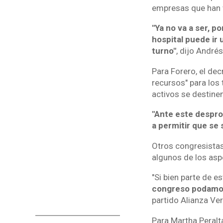
empresas que han v
"Ya no va a ser, p
hospital puede ir 
turno"
, dijo André
Para Forero, el dec
recursos" para los
activos se destinen
"Ante este despr
a permitir que se s
Otros congresistas,
algunos de los asp
"Si bien parte de e
congreso podamos
partido Alianza Ve
Para Martha Peralta