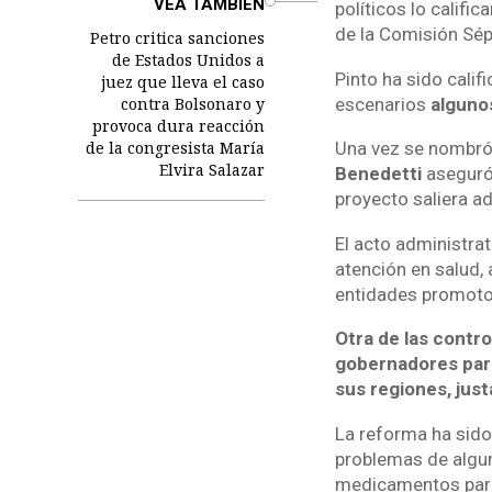
VEA TAMBIÉN
políticos lo califi
de la Comisión Sép
Petro critica sanciones
de Estados Unidos a
Pinto ha sido cali
juez que lleva el caso
contra Bolsonaro y
escenarios
alguno
provoca dura reacción
de la congresista María
Una vez se nombró 
Elvira Salazar
Benedetti
aseguró 
proyecto saliera ad
El acto administrat
atención en salud, 
entidades promoto
Otra de las contro
gobernadores para
sus regiones, jus
La reforma ha sido
problemas de algun
medicamentos para 