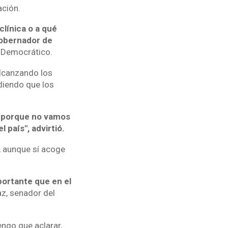
ación.
clínica o a qué
 gobernador de
o Democrático.
alcanzando los
diendo que los
 porque no vamos
l país", advirtió.
e, aunque sí acoge
portante que en el
az, senador del
engo que aclarar,