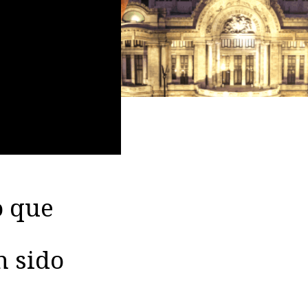
o que
n sido