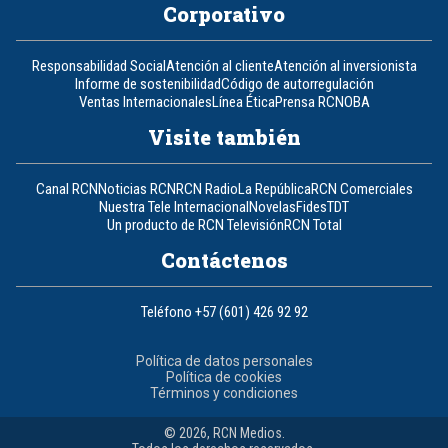
Corporativo
Responsabilidad Social
Atención al cliente
Atención al inversionista
Informe de sostenibilidad
Código de autorregulación
Ventas Internacionales
Línea Ética
Prensa RCN
OBA
Visite también
Canal RCN
Noticias RCN
RCN Radio
La República
RCN Comerciales
Nuestra Tele Internacional
Novelas
Fides
TDT
Un producto de RCN Televisión
RCN Total
Contáctenos
Teléfono
+57 (601) 426 92 92
Política de datos personales
Política de cookies
Términos y condiciones
© 2026, RCN Medios.