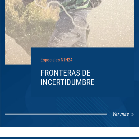
Especiales NTN24
FRONTERAS DE
INCERTIDUMBRE
Ver más
Item
1
of
8