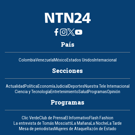
País
Colombia
Venezuela
México
Estados Unidos
Internacional
Secciones
Actualidad
Política
Economía
Judicial
Deportes
Nuestra Tele Internacional
Ciencia y Tecnología
Entretenimiento
Salud
Programas
Opinión
Programas
Clic Verde
Club de Prensa
El Informativo
Flash Fashion
La entrevista de Tomás Mosciatti
La Mañana
La Noche
La Tarde
Mesa de periodistas
Mujeres de Ataque
Razón de Estado