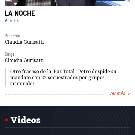
LA NOCHE
L
Análisis
No
Presenta:
Pr
Claudia Gurisatti
Id
Dirige:
Dir
Claudia Gurisatti
Id
Otro fracaso de la 'Paz Total': Petro despide su
mandato con 22 secuestrados por grupos
criminales
Ver más
Item
1
of
5
Videos