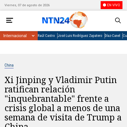
EN VIVO
Viernes, 07 de agosto de 2026
Raúl Castro
José Luis Rodríguez Zapatero
Díaz-Canel
Cu
China
Xi Jinping y Vladimir Putin
ratifican relación
"inquebrantable" frente a
crisis global a menos de una
semana de visita de Trump a
China