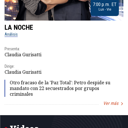
7:00 p.m. ET
Lun - Vie
LA NOCHE
L
Análisis
No
Presenta:
Pr
Claudia Gurisatti
Id
Dirige:
Dir
Claudia Gurisatti
Id
Otro fracaso de la 'Paz Total': Petro despide su
mandato con 22 secuestrados por grupos
criminales
Ver más
Item
1
of
5