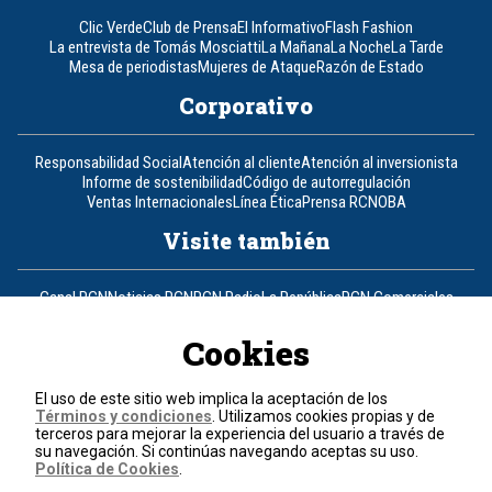
Clic Verde
Club de Prensa
El Informativo
Flash Fashion
La entrevista de Tomás Mosciatti
La Mañana
La Noche
La Tarde
Mesa de periodistas
Mujeres de Ataque
Razón de Estado
Corporativo
Responsabilidad Social
Atención al cliente
Atención al inversionista
Informe de sostenibilidad
Código de autorregulación
Ventas Internacionales
Línea Ética
Prensa RCN
OBA
Visite también
Canal RCN
Noticias RCN
RCN Radio
La República
RCN Comerciales
Nuestra Tele Internacional
Novelas
Fides
TDT
Un producto de RCN Televisión
RCN Total
Cookies
Contáctenos
El uso de este sitio web implica la aceptación de los
Términos y condiciones
. Utilizamos cookies propias y de
Teléfono
+57 (601) 426 92 92
terceros para mejorar la experiencia del usuario a través de
su navegación. Si continúas navegando aceptas su uso.
Política de Cookies
.
Política de datos personales