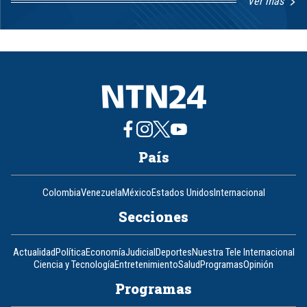
Ver más
Item
1
of
8
País
Colombia
Venezuela
México
Estados Unidos
Internacional
Secciones
Actualidad
Política
Economía
Judicial
Deportes
Nuestra Tele Internacional
Ciencia y Tecnología
Entretenimiento
Salud
Programas
Opinión
Programas