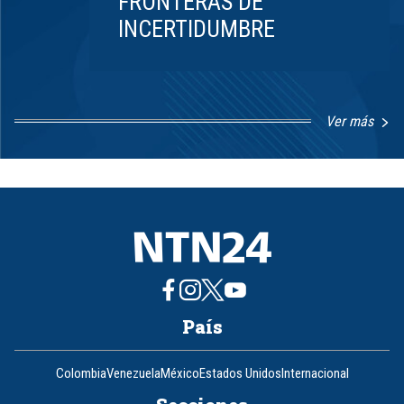
FRONTERAS DE
INCERTIDUMBRE
Ver más
Item
1
of
8
País
Colombia
Venezuela
México
Estados Unidos
Internacional