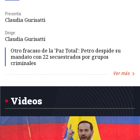
Presenta:
Pr
Claudia Gurisatti
Id
Dirige:
Dir
Claudia Gurisatti
Id
Otro fracaso de la 'Paz Total': Petro despide su
mandato con 22 secuestrados por grupos
criminales
Ver más
Item
1
of
5
Videos