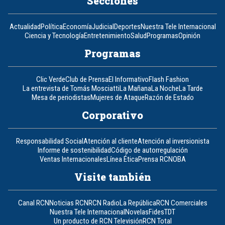
Secciones
Actualidad
Política
Economía
Judicial
Deportes
Nuestra Tele Internacional
Ciencia y Tecnología
Entretenimiento
Salud
Programas
Opinión
Programas
Clic Verde
Club de Prensa
El Informativo
Flash Fashion
La entrevista de Tomás Mosciatti
La Mañana
La Noche
La Tarde
Mesa de periodistas
Mujeres de Ataque
Razón de Estado
Corporativo
Responsabilidad Social
Atención al cliente
Atención al inversionista
Informe de sostenibilidad
Código de autorregulación
Ventas Internacionales
Línea Ética
Prensa RCN
OBA
Visite también
Canal RCN
Noticias RCN
RCN Radio
La República
RCN Comerciales
Nuestra Tele Internacional
Novelas
Fides
TDT
Un producto de RCN Televisión
RCN Total