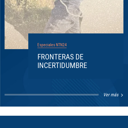
Especiales NTN24
FRONTERAS DE
INCERTIDUMBRE
Ver más
Item
1
of
8