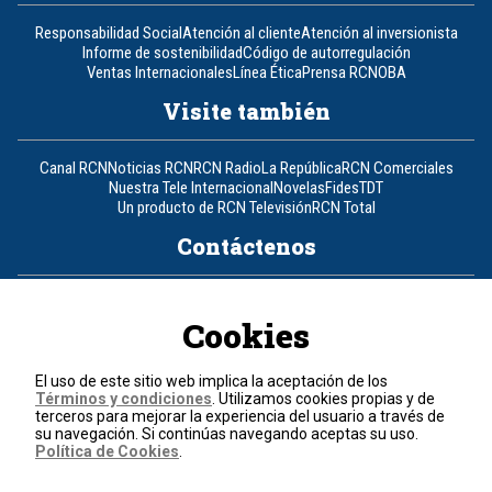
Responsabilidad Social
Atención al cliente
Atención al inversionista
Informe de sostenibilidad
Código de autorregulación
Ventas Internacionales
Línea Ética
Prensa RCN
OBA
Visite también
Canal RCN
Noticias RCN
RCN Radio
La República
RCN Comerciales
Nuestra Tele Internacional
Novelas
Fides
TDT
Un producto de RCN Televisión
RCN Total
Contáctenos
Teléfono
+57 (601) 426 92 92
Cookies
Política de datos personales
Política de cookies
El uso de este sitio web implica la aceptación de los
Términos y condiciones
Términos y condiciones
. Utilizamos cookies propias y de
terceros para mejorar la experiencia del usuario a través de
su navegación. Si continúas navegando aceptas su uso.
© 2026, RCN Medios.
Política de Cookies
.
Todos los derechos reservados.
Organización Ardila Lülle - www.oal.com.co