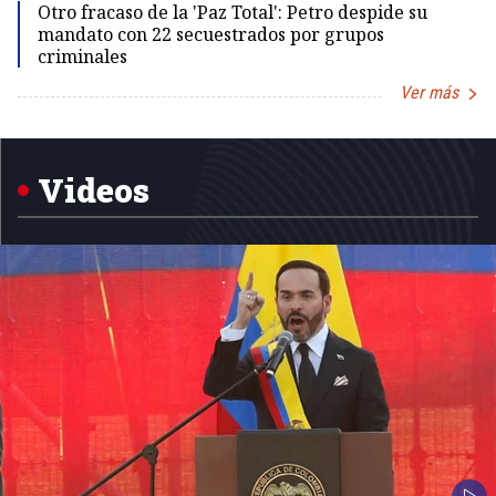
Otro fracaso de la 'Paz Total': Petro despide su
mandato con 22 secuestrados por grupos
criminales
Ver más
Item
1
of
5
Videos