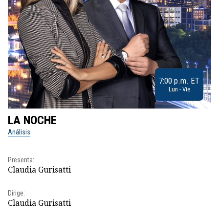
7:00 p.m. ET
Lun - Vie
LA NOCHE
L
Análisis
No
Pr
Presenta:
Id
Claudia Gurisatti
Dir
Dirige:
Id
Claudia Gurisatti