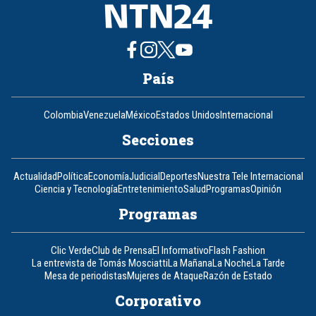
País
Colombia
Venezuela
México
Estados Unidos
Internacional
Secciones
Actualidad
Política
Economía
Judicial
Deportes
Nuestra Tele Internacional
Ciencia y Tecnología
Entretenimiento
Salud
Programas
Opinión
Programas
Clic Verde
Club de Prensa
El Informativo
Flash Fashion
La entrevista de Tomás Mosciatti
La Mañana
La Noche
La Tarde
Mesa de periodistas
Mujeres de Ataque
Razón de Estado
Corporativo