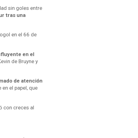
ad sin goles entre
r tras una
togol en el 66 de
nfluyente en el
Kevin de Bruyne y
amado de atención
 en el papel, que
ó con creces al