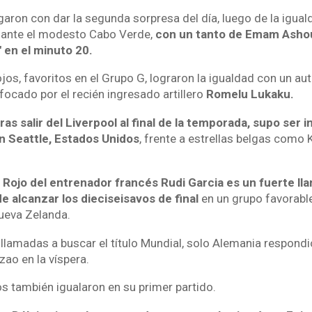
ron con dar la segunda sorpresa del día, luego de la iguald
 ante el modesto Cabo Verde,
con un tanto de Emam Ashou
 en el minuto 20.
jos, favoritos en el Grupo G, lograron la igualdad con un au
cado por el recién ingresado artillero
Romelu Lukaku.
ras salir del Liverpool al final de la temporada, supo ser i
n Seattle, Estados Unidos
, frente a estrellas belgas como 
 Rojo del entrenador francés Rudi Garcia es un fuerte ll
e alcanzar los dieciseisavos de final
en un grupo favorable
ueva Zelanda.
 llamadas a buscar el título Mundial, solo Alemania respondi
zao en la víspera.
os también igualaron en su primer partido.