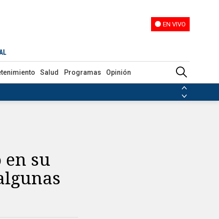
EN VIVO
EN VIVO
AL
etenimiento
Salud
Programas
Opinión
ias de las FARC
ezuela
Nicolás Maduro
Disidencias de las FARC
 en Venezuela
Nicolás Maduro
o en su
algunas