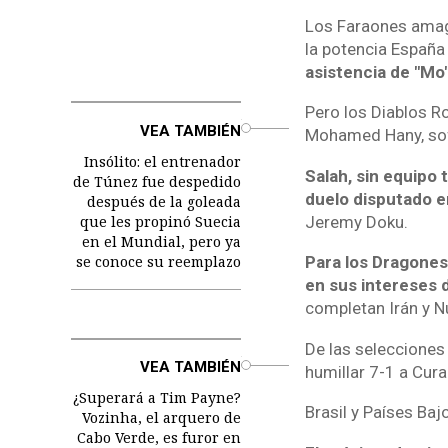
Los Faraones amaga
la potencia España
asistencia de "Mo"
Pero los Diablos Ro
o
VEA TAMBIÉN
Mohamed Hany, sofo
Insólito: el entrenador
Salah, sin equipo t
de Túnez fue despedido
duelo disputado e
después de la goleada
que les propinó Suecia
Jeremy Doku.
en el Mundial, pero ya
se conoce su reemplazo
Para los Dragones
en sus intereses d
completan Irán y N
De las selecciones
o
VEA TAMBIÉN
humillar 7-1 a Cura
¿Superará a Tim Payne?
Brasil y Países Baj
Vozinha, el arquero de
Cabo Verde, es furor en