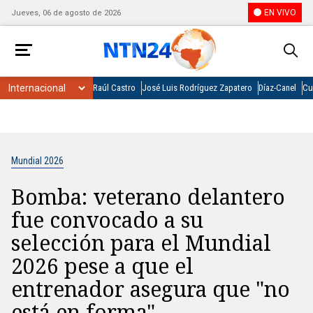
EN VIVO
Jueves, 06 de agosto de 2026
Raúl Castro
José Luis Rodríguez Zapatero
Díaz-Canel
Cu
Mundial 2026
Bomba: veterano delantero
fue convocado a su
selección para el Mundial
2026 pese a que el
entrenador asegura que "no
está en forma"