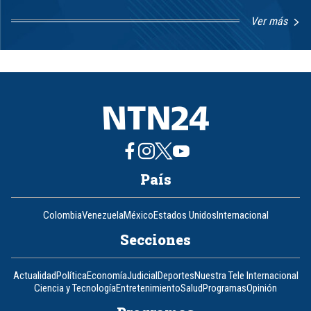
Ver más
Item
1
of
8
País
Colombia
Venezuela
México
Estados Unidos
Internacional
Secciones
Actualidad
Política
Economía
Judicial
Deportes
Nuestra Tele Internacional
Ciencia y Tecnología
Entretenimiento
Salud
Programas
Opinión