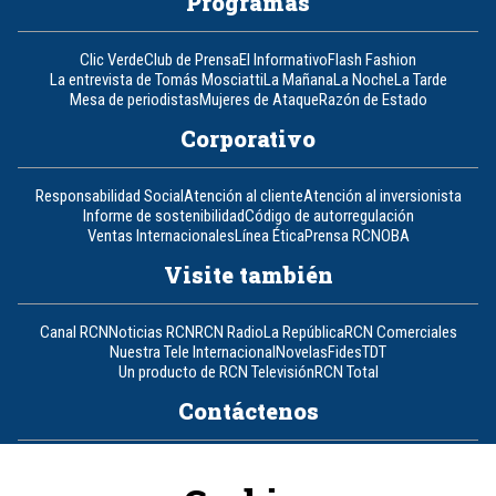
Programas
Clic Verde
Club de Prensa
El Informativo
Flash Fashion
La entrevista de Tomás Mosciatti
La Mañana
La Noche
La Tarde
Mesa de periodistas
Mujeres de Ataque
Razón de Estado
Corporativo
Responsabilidad Social
Atención al cliente
Atención al inversionista
Informe de sostenibilidad
Código de autorregulación
Ventas Internacionales
Línea Ética
Prensa RCN
OBA
Visite también
Canal RCN
Noticias RCN
RCN Radio
La República
RCN Comerciales
Nuestra Tele Internacional
Novelas
Fides
TDT
Un producto de RCN Televisión
RCN Total
Contáctenos
Teléfono
+57 (601) 426 92 92