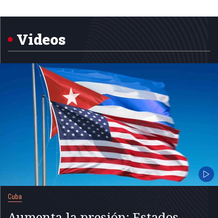
Item
1
of
5
Videos
Cuba
Aumenta la presión: Estados