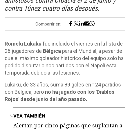
amistosos contra Croacia el 2 de junio y
contra Túnez cuatro días después.
Compartir en:
Romelu Lukaku
fue incluido el viernes en la lista de
26 jugadores de
Bélgica
para el Mundial, a pesar de
que el máximo goleador histórico del equipo solo ha
podido disputar cinco partidos con el Napoli esta
temporada debido a las lesiones.
Lukaku, de 33 años, suma 89 goles en 124 partidos
con Bélgica, pero
no ha jugado con los 'Diablos
Rojos' desde junio del año pasado.
o
VEA TAMBIÉN
Alertan por cinco páginas que suplantan a