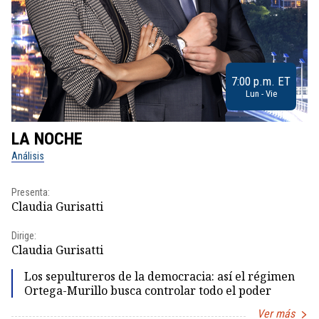
7:00 p.m. ET
Lun - Vie
LA NOCHE
L
Análisis
No
Presenta:
Pr
Claudia Gurisatti
Id
Dirige:
Dir
Claudia Gurisatti
Id
Los sepultureros de la democracia: así el régimen
Ortega-Murillo busca controlar todo el poder
Ver más