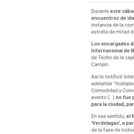
Durante
este sába
encuentros de ida 
instancia de la co
estrella de mitad d
Los encargados de
Internacional de B
de Techo de la capi
Campín.
Así lo notificó Int
adelantar “múltipl
Comodidad y Conviv
evento (…)
no fue 
para la ciudad, pa
En ese sentido,
el 
'Verdolagas', a pa
de la fase de todos