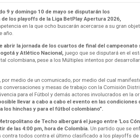
do 9 y domingo 10 de mayo se disputarán los
de los playoffs de la Liga BetPlay Apertura 2026,
mpetencia en la que ocho buscarán acercarse a su gran objeti
e año.
 abrir la jornada de los cuartos de final del campeonato
ogotá y Atlético Nacional,
juego que se disputará en el es
tal colombiana, pese a los Múltiples intentos por desarrollar
er, por medio de un comunicado, por medio del cual manifest
es conversaciones y mesas de trabajo con la Comisión Distri
encia para el Fútbol y demás actores involucrados en la or
posible llevar a cabo a cabo el evento en las condicione
ra los hinchas y para el fútbol colombiano”.
Metropolitano de Techo albergará el juego entre 'Los Cón
rtir de las 4:00 pm, hora de Colombia.
Un partido que se enf
 contra todos contra el último clasificado a los playoffs de