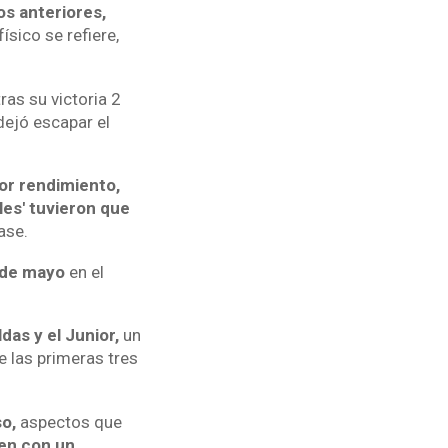
os anteriores,
sico se refiere,
ras su victoria 2
dejó escapar el
or rendimiento,
les' tuvieron que
ase.
 de mayo
en el
das y el Junior,
un
 las primeras tres
o,
aspectos que
nen con un