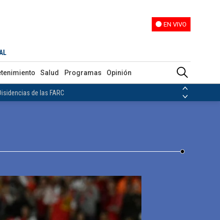
EN VIVO
EN VIVO
arán los juegos de ida de los playoffs de fútbol colombiano
AL
ias de las FARC
etenimiento
Salud
Programas
Opinión
ezuela
Nicolás Maduro
Disidencias de las FARC
 en Venezuela
Nicolás Maduro