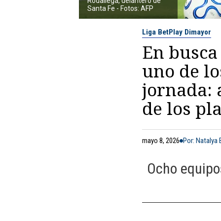
Rodallega, delantero de
Santa Fe - Fotos: AFP
Liga BetPlay Dimayor
En busca 
uno de lo
jornada: 
de los pl
mayo 8, 2026
Por: Natalya
Ocho equipo