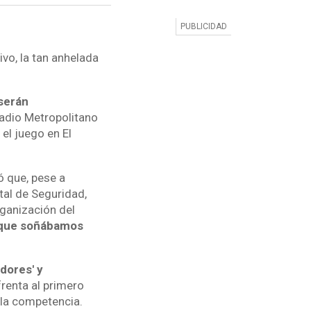
vo, la tan anhelada
 serán
tadio Metropolitano
 el juego en El
ó que, pese a
tal de Seguridad,
ganización del
s que soñábamos
dores' y
renta al primero
 la competencia.