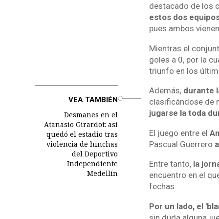
destacado de los c
estos dos equipos
pues ambos vienen
Mientras el conjunt
goles a 0, por la c
triunfo en los últi
Además,
durante l
o
VEA TAMBIÉN
clasificándose de 
jugarse la toda du
Desmanes en el
Atanasio Girardot: así
El juego entre el
Am
quedó el estadio tras
violencia de hinchas
Pascual Guerrero
a
del Deportivo
Independiente
Entre tanto,
la jor
Medellín
encuentro en el qu
fechas.
Por un lado, el 'b
sin duda alguna ju