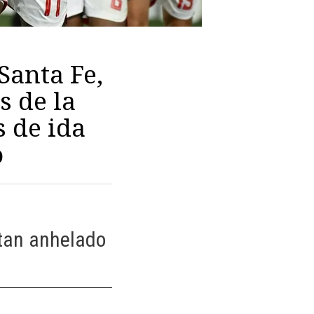
Santa Fe,
s de la
s de ida
o
tan anhelado