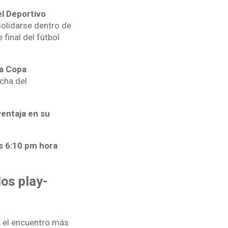
el Deportivo
olidarse dentro de
 final del fútbol
la Copa
cha del
ventaja en su
as 6:10 pm hora
los play-
', el encuentro más