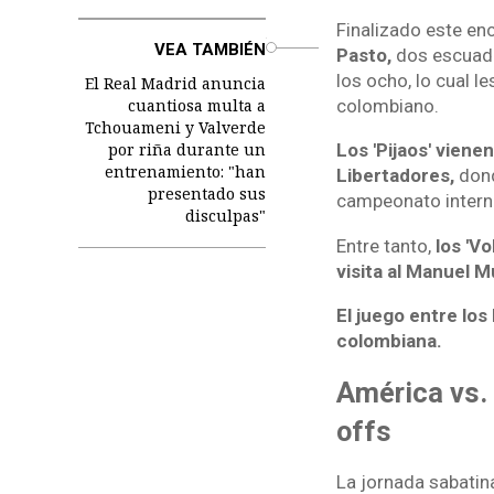
Finalizado este enc
o
VEA TAMBIÉN
Pasto,
dos escuadr
los ocho, lo cual l
El Real Madrid anuncia
colombiano.
cuantiosa multa a
Tchouameni y Valverde
por riña durante un
Los 'Pijaos' viene
entrenamiento: "han
Libertadores,
dond
presentado sus
campeonato intern
disculpas"
Entre tanto,
los 'V
visita al Manuel M
El juego entre los
colombiana.
América vs. 
offs
La jornada sabatina