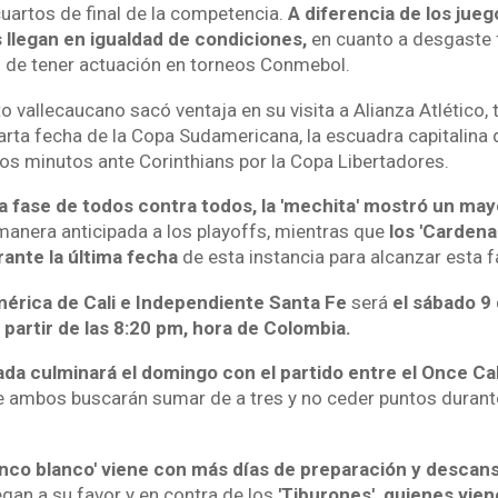
uartos de final de la competencia.
A diferencia de los jueg
 llegan en igualdad de condiciones,
en cuanto a desgaste fí
 de tener actuación en torneos Conmebol.
o vallecaucano sacó ventaja en su visita a Alianza Atlético, t
uarta fecha de la Copa Sudamericana, la escuadra capitalina 
mos minutos ante Corinthians por la Copa Libertadores.
a fase de todos contra todos, la 'mechita' mostró un may
manera anticipada a los playoffs, mientras que
los 'Cardena
rante la última fecha
de esta instancia para alcanzar esta f
érica de Cali e Independiente Santa Fe
será
el sábado 9
 partir de las 8:20 pm, hora de Colombia.
nada culminará el domingo con el partido entre el Once Cal
e ambos buscarán sumar de a tres y no ceder puntos durante
lanco blanco' viene con más días de preparación y descans
egan a su favor y en contra de los
'Tiburones', quienes vie