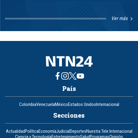
Ver más
Item
1
of
8
País
Colombia
Venezuela
México
Estados Unidos
Internacional
Secciones
Actualidad
Política
Economía
Judicial
Deportes
Nuestra Tele Internacional
Ciencia y Tecnología
Entretenimiento
Salud
Programas
Opinión