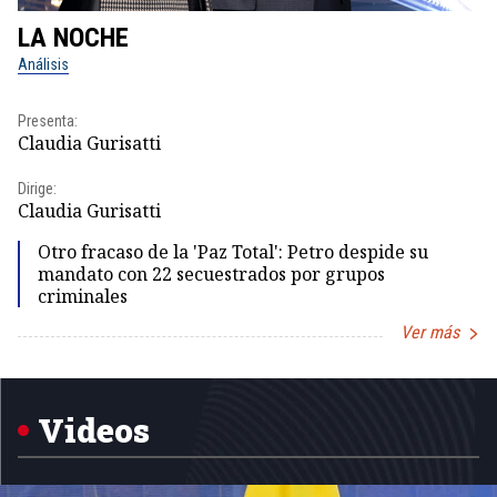
LA NOCHE
L
Análisis
No
Presenta:
Pr
Claudia Gurisatti
Id
Dirige:
Dir
Claudia Gurisatti
Id
Otro fracaso de la 'Paz Total': Petro despide su
mandato con 22 secuestrados por grupos
criminales
Ver más
Item
1
of
5
Videos