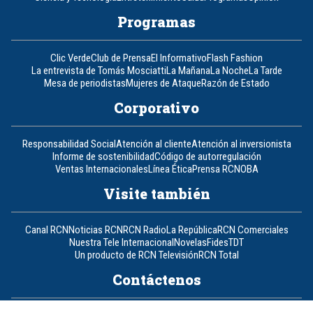
Programas
Clic Verde
Club de Prensa
El Informativo
Flash Fashion
La entrevista de Tomás Mosciatti
La Mañana
La Noche
La Tarde
Mesa de periodistas
Mujeres de Ataque
Razón de Estado
Corporativo
Responsabilidad Social
Atención al cliente
Atención al inversionista
Informe de sostenibilidad
Código de autorregulación
Ventas Internacionales
Línea Ética
Prensa RCN
OBA
Visite también
Canal RCN
Noticias RCN
RCN Radio
La República
RCN Comerciales
Nuestra Tele Internacional
Novelas
Fides
TDT
Un producto de RCN Televisión
RCN Total
Contáctenos