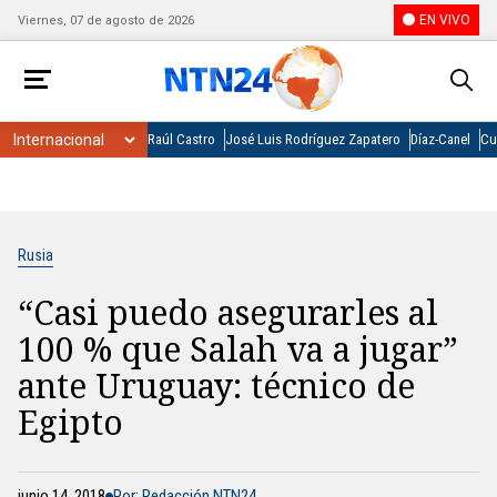
EN VIVO
Viernes, 07 de agosto de 2026
Raúl Castro
José Luis Rodríguez Zapatero
Díaz-Canel
Cu
Rusia
“Casi puedo asegurarles al
100 % que Salah va a jugar”
ante Uruguay: técnico de
Egipto
junio 14, 2018
Por: Redacción NTN24