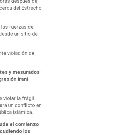
 horas después de
cerca del Estrecho
 las fuerzas de
desde un sitio de
te violación del
ntes y mesurados
resión iraní
iolar la frágil
ra un conflicto en
blica islámica.
esde el comienzo
acudiendo los