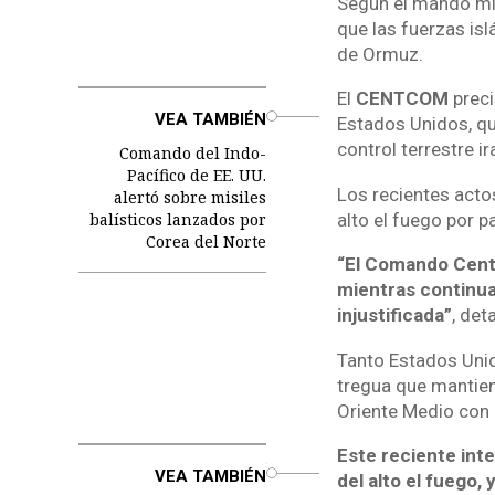
Según el mando mili
que las fuerzas is
de Ormuz.
El
CENTCOM
preci
o
VEA TAMBIÉN
Estados Unidos, qu
control terrestre i
Comando del Indo-
Pacífico de EE. UU.
Los recientes acto
alertó sobre misiles
balísticos lanzados por
alto el fuego por pa
Corea del Norte
“El Comando Centr
mientras continua
injustificada”
, deta
Tanto Estados Unid
tregua que mantien
Oriente Medio con 
Este reciente int
o
VEA TAMBIÉN
del alto el fuego,