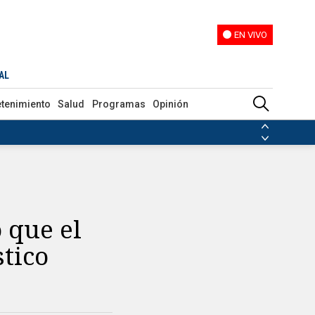
EN VIVO
EN VIVO
AL
etenimiento
Salud
Programas
Opinión
ias de las FARC
ezuela
Nicolás Maduro
Disidencias de las FARC
 en Venezuela
Nicolás Maduro
 que el
stico