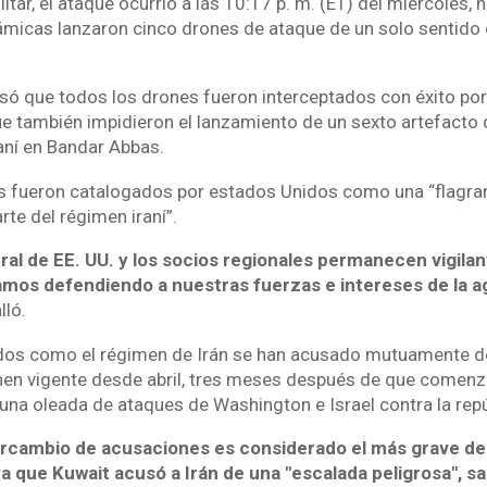
tar, el ataque ocurrió a las 10:17 p. m. (ET) del miércoles,
lámicas lanzaron cinco drones de ataque de un solo sentido 
só que todos los drones fueron interceptados con éxito por
e también impidieron el lanzamiento de un sexto artefacto 
raní en Bandar Abbas.
s fueron catalogados por estados Unidos como una “flagran
rte del régimen iraní”.
al de EE. UU. y los socios regionales permanecen vigila
mos defendiendo a nuestras fuerzas e intereses de la ag
lló.
os como el régimen de Irán se han acusado mutuamente de v
en vigente desde abril, tres meses después de que comenza
una oleada de ataques de Washington e Israel contra la repú
ercambio de acusaciones es considerado el más grave d
 ya que Kuwait acusó a Irán de una "escalada peligrosa", s