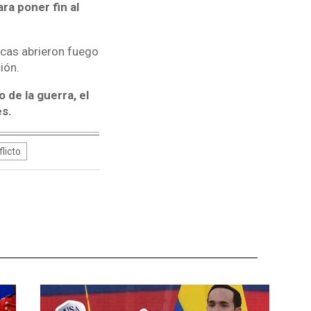
ra poner fin al
icas abrieron fuego
ión.
de la guerra, el
es.
licto