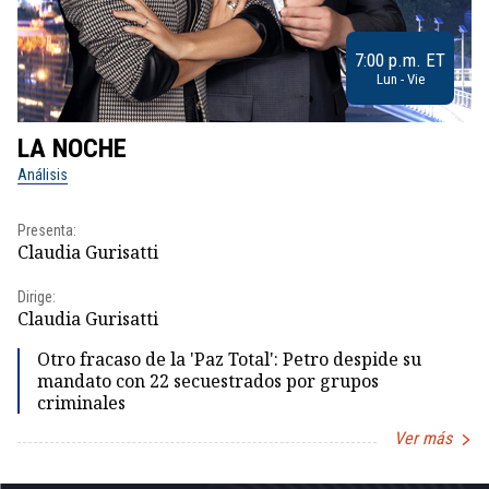
7:00 p.m. ET
Lun - Vie
LA NOCHE
L
Análisis
No
Presenta:
Pr
Claudia Gurisatti
Id
Dirige:
Dir
Claudia Gurisatti
Id
Otro fracaso de la 'Paz Total': Petro despide su
mandato con 22 secuestrados por grupos
criminales
Ver más
Item
1