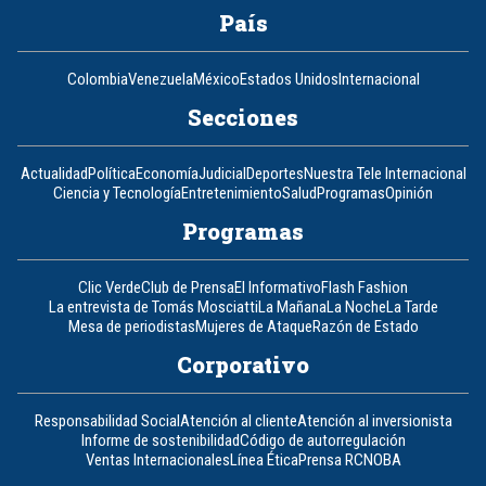
País
Colombia
Venezuela
México
Estados Unidos
Internacional
Secciones
Actualidad
Política
Economía
Judicial
Deportes
Nuestra Tele Internacional
Ciencia y Tecnología
Entretenimiento
Salud
Programas
Opinión
Programas
Clic Verde
Club de Prensa
El Informativo
Flash Fashion
La entrevista de Tomás Mosciatti
La Mañana
La Noche
La Tarde
Mesa de periodistas
Mujeres de Ataque
Razón de Estado
Corporativo
Responsabilidad Social
Atención al cliente
Atención al inversionista
Informe de sostenibilidad
Código de autorregulación
Ventas Internacionales
Línea Ética
Prensa RCN
OBA