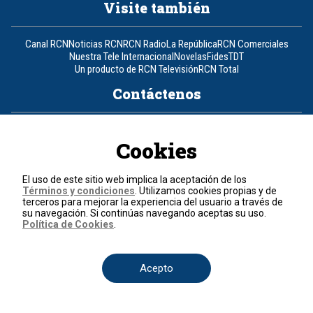
Visite también
Canal RCN
Noticias RCN
RCN Radio
La República
RCN Comerciales
Nuestra Tele Internacional
Novelas
Fides
TDT
Un producto de RCN Televisión
RCN Total
Contáctenos
Teléfono
+57 (601) 426 92 92
Cookies
Política de datos personales
Política de cookies
El uso de este sitio web implica la aceptación de los
Términos y condiciones
Términos y condiciones
. Utilizamos cookies propias y de
terceros para mejorar la experiencia del usuario a través de
su navegación. Si continúas navegando aceptas su uso.
© 2026, RCN Medios.
Política de Cookies
.
Todos los derechos reservados.
Organización Ardila Lülle - www.oal.com.co
Acepto