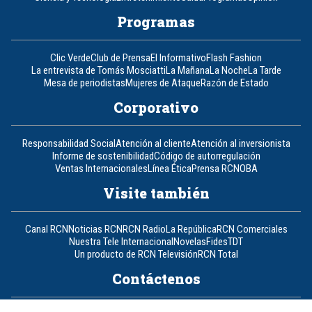
Programas
Clic Verde
Club de Prensa
El Informativo
Flash Fashion
La entrevista de Tomás Mosciatti
La Mañana
La Noche
La Tarde
Mesa de periodistas
Mujeres de Ataque
Razón de Estado
Corporativo
Responsabilidad Social
Atención al cliente
Atención al inversionista
Informe de sostenibilidad
Código de autorregulación
Ventas Internacionales
Línea Ética
Prensa RCN
OBA
Visite también
Canal RCN
Noticias RCN
RCN Radio
La República
RCN Comerciales
Nuestra Tele Internacional
Novelas
Fides
TDT
Un producto de RCN Televisión
RCN Total
Contáctenos