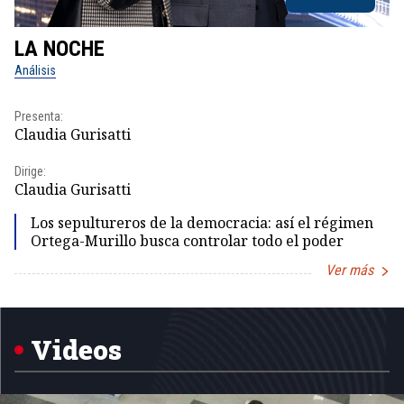
LA NOCHE
L
Análisis
No
Presenta:
Pr
Claudia Gurisatti
Id
Dirige:
Dir
Claudia Gurisatti
Id
Los sepultureros de la democracia: así el régimen
Ortega-Murillo busca controlar todo el poder
Ver más
Item
1
of
5
Videos