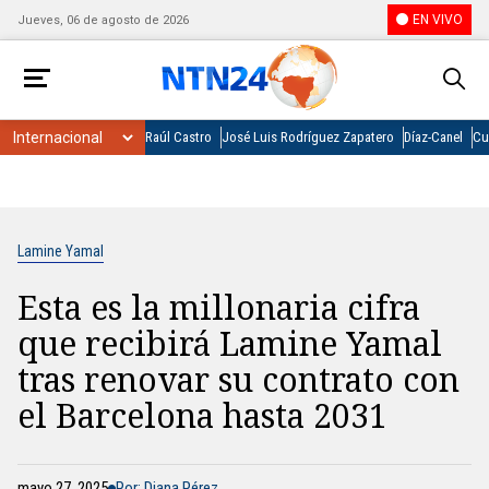
EN VIVO
Jueves, 06 de agosto de 2026
Raúl Castro
José Luis Rodríguez Zapatero
Díaz-Canel
Cu
Lamine Yamal
Esta es la millonaria cifra
que recibirá Lamine Yamal
tras renovar su contrato con
el Barcelona hasta 2031
mayo 27, 2025
Por: Diana Pérez