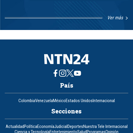
Ver más
Item
1
of
8
País
Colombia
Venezuela
México
Estados Unidos
Internacional
Secciones
Actualidad
Política
Economía
Judicial
Deportes
Nuestra Tele Internacional
Ciencia y Tecnología
Entretenimiento
Salud
Programas
Opinión