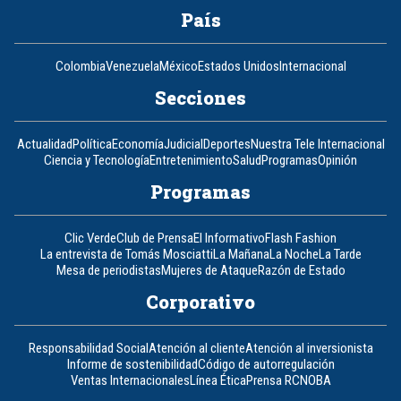
País
Colombia
Venezuela
México
Estados Unidos
Internacional
Secciones
Actualidad
Política
Economía
Judicial
Deportes
Nuestra Tele Internacional
Ciencia y Tecnología
Entretenimiento
Salud
Programas
Opinión
Programas
Clic Verde
Club de Prensa
El Informativo
Flash Fashion
La entrevista de Tomás Mosciatti
La Mañana
La Noche
La Tarde
Mesa de periodistas
Mujeres de Ataque
Razón de Estado
Corporativo
Responsabilidad Social
Atención al cliente
Atención al inversionista
Informe de sostenibilidad
Código de autorregulación
Ventas Internacionales
Línea Ética
Prensa RCN
OBA