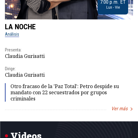
7:00 p.m. ET
Lun - Vie
LA NOCHE
L
Análisis
No
Presenta:
Pr
Claudia Gurisatti
Id
Dirige:
Dir
Claudia Gurisatti
Id
Otro fracaso de la 'Paz Total': Petro despide su
mandato con 22 secuestrados por grupos
criminales
Ver más
Item
1
of
5
Videos