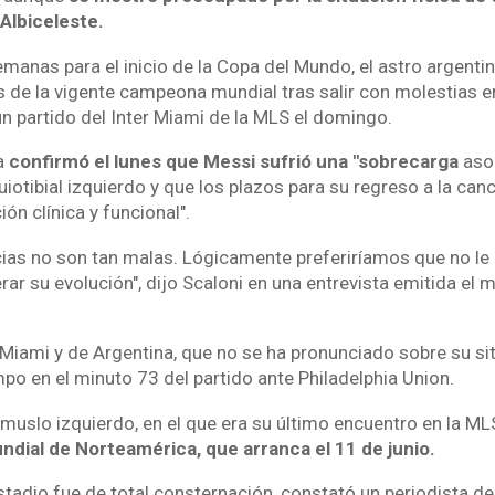
Albiceleste.
manas para el inicio de la Copa del Mundo, el astro argentin
s de la vigente campeona mundial tras salir con molestias en
un partido del Inter Miami de la MLS el domingo.
da
confirmó el lunes que Messi sufrió una "sobrecarga
asoc
uiotibial izquierdo y que los plazos para su regreso a la ca
ón clínica y funcional".
cias no son tan malas. Lógicamente preferiríamos que no le
ar su evolución", dijo Scaloni en una entrevista emitida el m
r Miami y de Argentina, que no se ha pronunciado sobre su sit
o en el minuto 73 del partido ante Philadelphia Union.
 muslo izquierdo, en el que era su último encuentro en la M
ndial de Norteamérica, que arranca el 11 de junio.
stadio fue de total consternación, constató un periodista de