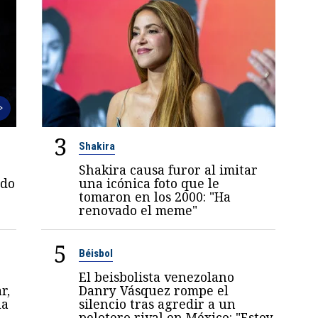
3
Shakira
Shakira causa furor al imitar
ndo
una icónica foto que le
tomaron en los 2000: "Ha
renovado el meme"
5
Béisbol
El beisbolista venezolano
r,
Danry Vásquez rompe el
la
silencio tras agredir a un
pelotero rival en México: "Estoy