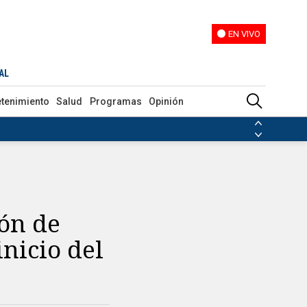
EN VIVO
EN VIVO
AL
etenimiento
Salud
Programas
Opinión
ias de las FARC
ezuela
Nicolás Maduro
Disidencias de las FARC
 en Venezuela
Nicolás Maduro
ión de
nicio del