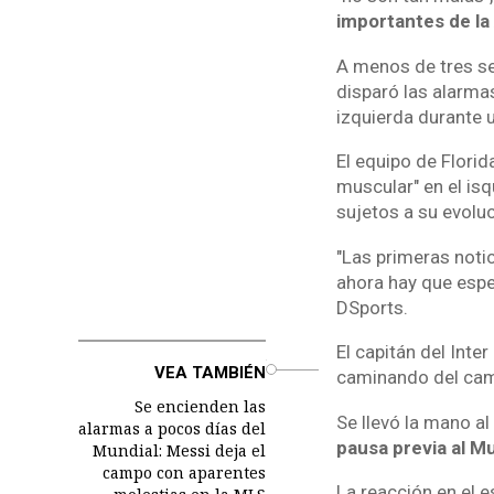
importantes de la 
A menos de tres se
disparó las alarma
izquierda durante 
El equipo de Flori
muscular" en el isq
sujetos a su evoluci
"Las primeras noti
ahora hay que esper
DSports.
El capitán del Inte
o
VEA TAMBIÉN
caminando del camp
Se encienden las
Se llevó la mano al
alarmas a pocos días del
pausa previa al Mu
Mundial: Messi deja el
campo con aparentes
La reacción en el e