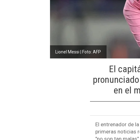
Lionel Messi | Foto: AFP
El capit
pronunciado 
en el m
El entrenador de la
primeras noticias r
"no son tan malas"