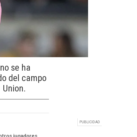
 no se ha
ndo del campo
a Union.
 otros jugadores