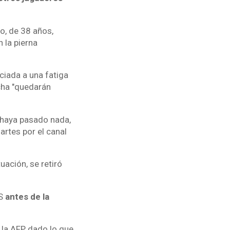
o, de 38 años,
 la pierna
iada a una fatiga
ncha "quedarán
 haya pasado nada,
artes por el canal
uación, se retiró
LS
antes de la
 la AFP, dado lo que