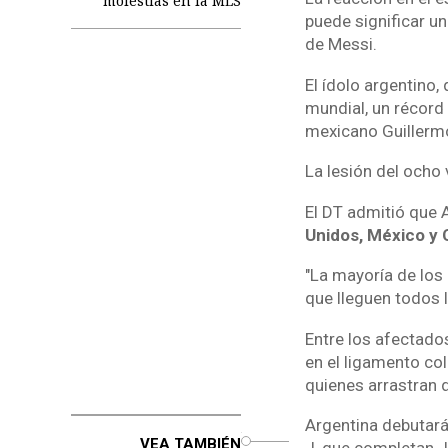
molestias en la MLS
puede significar un
de Messi.
El ídolo argentino,
mundial, un récord
mexicano Guillerm
La lesión del ocho 
El DT admitió que 
Unidos, México y 
"La mayoría de los
que lleguen todos l
Entre los afectados
en el ligamento col
quienes arrastran 
Argentina debutará 
o
VEA TAMBIÉN