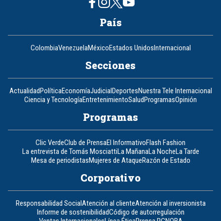
País
Colombia
Venezuela
México
Estados Unidos
Internacional
Secciones
Actualidad
Política
Economía
Judicial
Deportes
Nuestra Tele Internacional
Ciencia y Tecnología
Entretenimiento
Salud
Programas
Opinión
Programas
Clic Verde
Club de Prensa
El Informativo
Flash Fashion
La entrevista de Tomás Mosciatti
La Mañana
La Noche
La Tarde
Mesa de periodistas
Mujeres de Ataque
Razón de Estado
Corporativo
Responsabilidad Social
Atención al cliente
Atención al inversionista
Informe de sostenibilidad
Código de autorregulación
Ventas Internacionales
Línea Ética
Prensa RCN
OBA