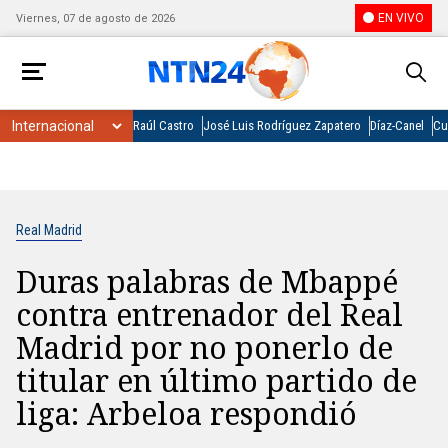
EN VIVO
Viernes, 07 de agosto de 2026
Raúl Castro
José Luis Rodríguez Zapatero
Díaz-Canel
Cu
Real Madrid
Duras palabras de Mbappé
contra entrenador del Real
Madrid por no ponerlo de
titular en último partido de
liga: Arbeloa respondió