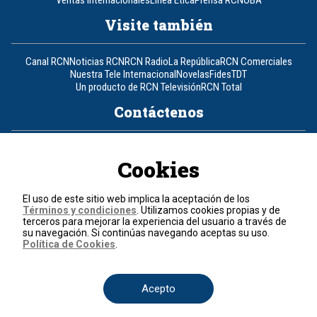
Visite también
Canal RCN
Noticias RCN
RCN Radio
La República
RCN Comerciales
Nuestra Tele Internacional
Novelas
Fides
TDT
Un producto de RCN Televisión
RCN Total
Contáctenos
Teléfono
+57 (601) 426 92 92
Cookies
Política de datos personales
Política de cookies
El uso de este sitio web implica la aceptación de los
Términos y condiciones
Términos y condiciones
. Utilizamos cookies propias y de
terceros para mejorar la experiencia del usuario a través de
su navegación. Si continúas navegando aceptas su uso.
© 2026, RCN Medios.
Política de Cookies
.
Todos los derechos reservados.
Organización Ardila Lülle - www.oal.com.co
Acepto