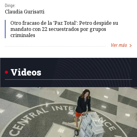
Dirige:
Dir
Claudia Gurisatti
Id
Otro fracaso de la 'Paz Total': Petro despide su
mandato con 22 secuestrados por grupos
criminales
Ver más
Item
1
of
5
Videos