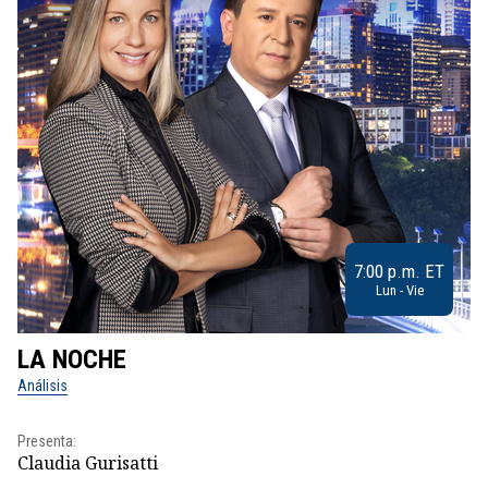
7:00 p.m. ET
Lun - Vie
LA NOCHE
L
Análisis
No
Presenta:
Pr
Claudia Gurisatti
Id