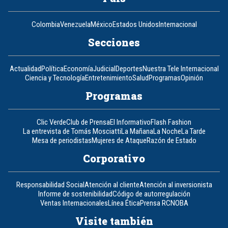
Colombia
Venezuela
México
Estados Unidos
Internacional
Secciones
Actualidad
Política
Economía
Judicial
Deportes
Nuestra Tele Internacional
Ciencia y Tecnología
Entretenimiento
Salud
Programas
Opinión
Programas
Clic Verde
Club de Prensa
El Informativo
Flash Fashion
La entrevista de Tomás Mosciatti
La Mañana
La Noche
La Tarde
Mesa de periodistas
Mujeres de Ataque
Razón de Estado
Corporativo
Responsabilidad Social
Atención al cliente
Atención al inversionista
Informe de sostenibilidad
Código de autorregulación
Ventas Internacionales
Línea Ética
Prensa RCN
OBA
Visite también