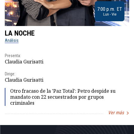
7:00 p.m. ET
Lun - Vie
LA NOCHE
L
Análisis
No
Presenta:
Pr
Claudia Gurisatti
Id
Dirige:
Dir
Claudia Gurisatti
Id
Otro fracaso de la 'Paz Total': Petro despide su
mandato con 22 secuestrados por grupos
criminales
Ver más
Item
1
of