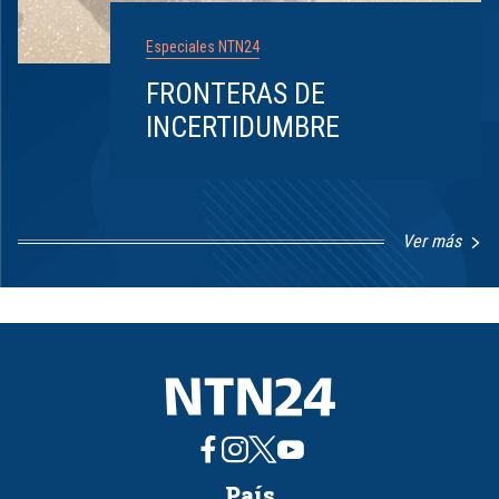
Especiales NTN24
FRONTERAS DE
INCERTIDUMBRE
Ver más
Item
1
of
8
País