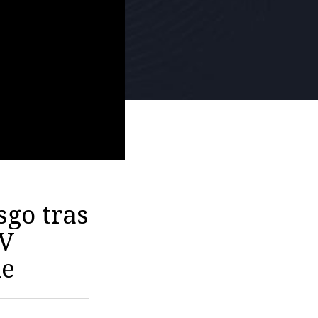
sgo tras
MV
de