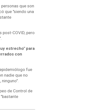
as personas que son
có que "siendo una
stante
is post-COVID, pero
.
muy estrecho" para
cerrados con
l epidemiólogo fue
con nadie que no
, ninguno".
opeo de Control de
 "bastante