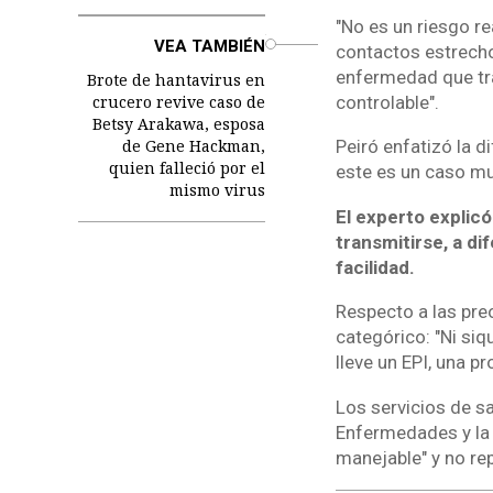
"No es un riesgo re
o
VEA TAMBIÉN
contactos estrecho
enfermedad que tra
Brote de hantavirus en
controlable".
crucero revive caso de
Betsy Arakawa, esposa
de Gene Hackman,
Peiró enfatizó la 
quien falleció por el
este es un caso muy
mismo virus
El experto explic
transmitirse, a d
facilidad.
Respecto a las pre
categórico: "Ni siq
lleve un EPI, una p
Los servicios de s
Enfermedades y la 
manejable" y no re