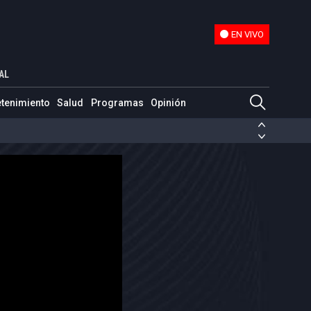
EN VIVO
EN VIVO
AL
etenimiento
Salud
Programas
Opinión
ias de las FARC
ezuela
Nicolás Maduro
Disidencias de las FARC
 en Venezuela
Nicolás Maduro