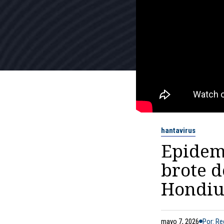
hantavirus
Epidemi
brote d
Hondiu
mayo 7, 2026
Por: R