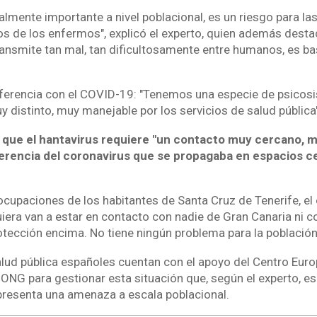
almente importante a nivel poblacional, es un riesgo para l
s de los enfermos", explicó el experto, quien además desta
nsmite tan mal, tan dificultosamente entre humanos, es ba
diferencia con el COVID-19: "Tenemos una especie de psicos
 distinto, muy manejable por los servicios de salud pública"
ó que el hantavirus requiere "un contacto muy cercano, 
iferencia del coronavirus que se propagaba en espacios 
ocupaciones de los habitantes de Santa Cruz de Tenerife, e
uiera van a estar en contacto con nadie de Gran Canaria ni 
rotección encima. No tiene ningún problema para la población
alud pública españoles cuentan con el apoyo del Centro Eur
ONG para gestionar esta situación que, según el experto, es
presenta una amenaza a escala poblacional.