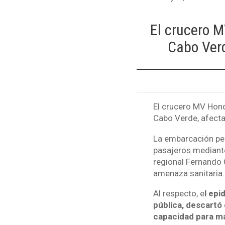
El crucero M
Cabo Verd
El crucero MV Hond
Cabo Verde, afecta
La embarcación per
pasajeros mediante
regional Fernando C
amenaza sanitaria.
Al respecto, e
l epi
pública, descartó 
capacidad para ma